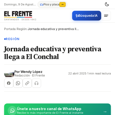
Domingo, 9 De Agosto De 2026
Pico y placa
—
✨
Búsqueda IA
SANTANDER · DESDE 1942
Portada
/
Región
/
Jornada educativa y preventiva llega a El Conchal
REGIÓN
Jornada educativa y preventiva
llega a El Conchal
Por
Wendy López
22 abril 2025
·
1 min read lectura
Redacción · El Frente
Únete a nuestro canal de WhatsApp
→
Recibe lo más importante de El Frente al instante