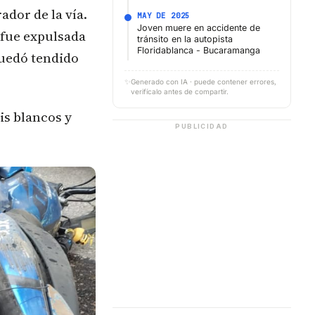
ador de la vía.
MAY DE 2025
Joven muere en accidente de
 fue expulsada
tránsito en la autopista
Floridablanca - Bucaramanga
quedó tendido
✨
Generado con IA · puede contener errores,
verifícalo antes de compartir.
is blancos y
PUBLICIDAD