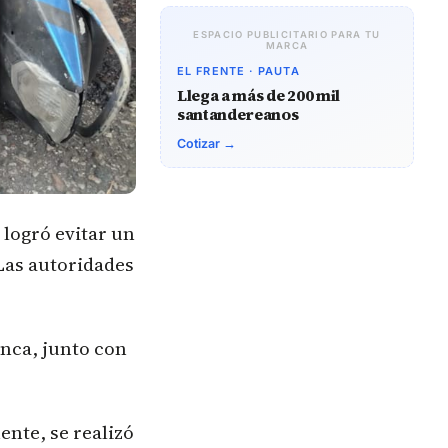
ESPACIO PUBLICITARIO PARA TU
MARCA
EL FRENTE · PAUTA
Llega a más de 200 mil
santandereanos
Cotizar →
 logró evitar un
Las autoridades
anca, junto con
ente, se realizó