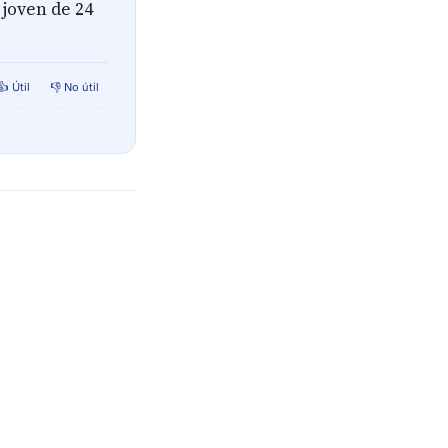
joven de 24
👍 Útil
👎 No útil