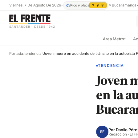
Viernes, 7 De Agosto De 2026
•
☀
Bucaramanga
Pico y placa
7 y 8
SANTANDER · DESDE 1942
Área Metro
Ac
▾
Portada
/
tendencia
/
TENDENCIA
Joven m
en la a
Bucar
Por
Danilo Pére
EF
Redacción · El F