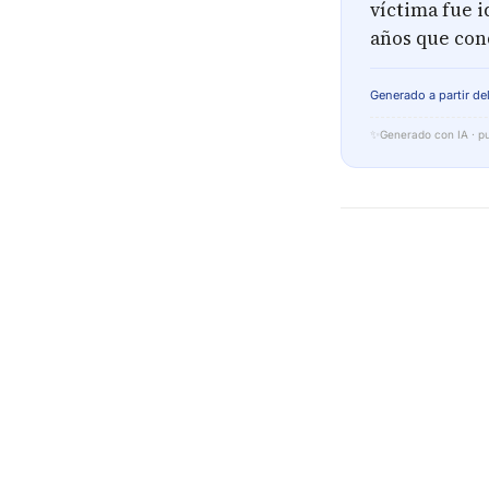
víctima fue 
años que con
Generado a partir del
✨
Generado con IA · pu