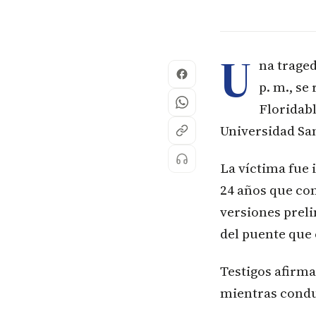
U
na traged
p. m., se
Floridabl
Universidad Sa
La víctima fue
24 años que co
versiones preli
del puente que c
Testigos afirma
mientras condu