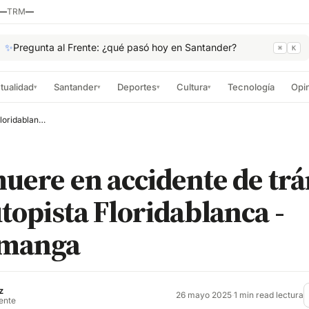
—
TRM
—
✨
Pregunta al Frente: ¿qué pasó hoy en Santander?
⌘
K
tualidad
Santander
Deportes
Cultura
Tecnología
Opi
▾
▾
▾
▾
Joven muere en accidente de tránsito en la autopista Floridablanca - Bucaramanga
uere en accidente de trá
utopista Floridablanca -
amanga
z
26 mayo 2025
·
1 min read lectura
rente