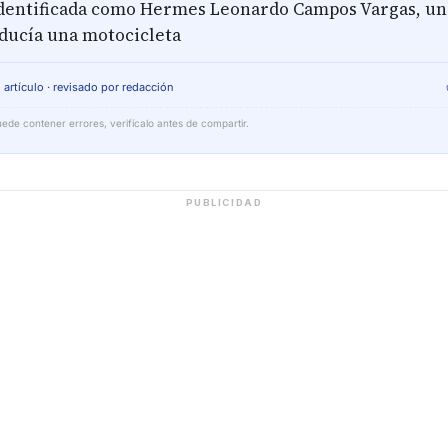
identificada como Hermes Leonardo Campos Vargas, un 
ducía una motocicleta
 artículo · revisado por redacción
ede contener errores, verifícalo antes de compartir.
PUBLICIDAD