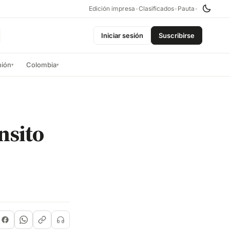
Edición impresa
•
Clasificados
•
Pauta
•
Iniciar sesión
Suscribirse
nión
Colombia
▾
▾
nsito