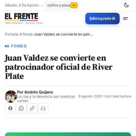
Sábado, 8 De Agosto De 2026
Pico y placa
—
✨
Búsqueda IA
SANTANDER · DESDE 1942
Portada
/
A fondo
/
Juan Valdez se convierte en patrocinador oficial de River Plate
A FONDO
Juan Valdez se convierte en
patrocinador oficial de River
Plate
Por
Andrés Quijano
La risa y la denuncia son nuestras
8 agosto 2025
·
1 min read lectura
cartas