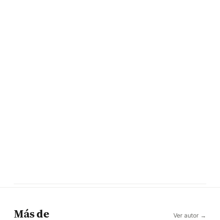
Más de
Ver autor →