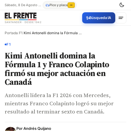
Sábado, 8 De Agosto De 2026
Pico y placa
—
✨
Búsqueda IA
SANTANDER · DESDE 1942
Portada
/
F1
/
Kimi Antonelli domina la Fórmula 1 y Franco Colapinto firmó su mejor actuación en Canadá
F1
Kimi Antonelli domina la
Fórmula 1 y Franco Colapinto
firmó su mejor actuación en
Canadá
Antonelli lidera la F1 2026 con Mercedes,
mientras Franco Colapinto logró su mejor
resultado al terminar sexto en Canadá.
Por
Andrés Quijano