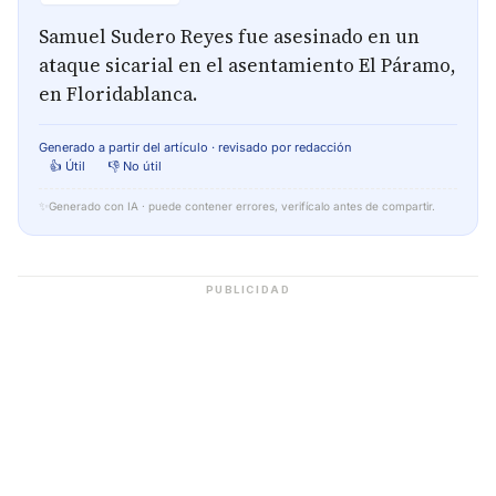
Samuel Sudero Reyes fue asesinado en un
ataque sicarial en el asentamiento El Páramo,
en Floridablanca.
Generado a partir del artículo · revisado por redacción
👍 Útil
👎 No útil
✨
Generado con IA · puede contener errores, verifícalo antes de compartir.
PUBLICIDAD