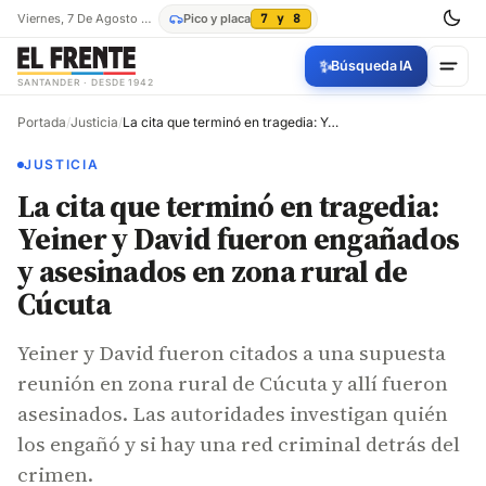
Viernes, 7 De Agosto De 2026
Pico y placa
7 y 8
✨
Búsqueda IA
SANTANDER · DESDE 1942
Portada
/
Justicia
/
La cita que terminó en tragedia: Yeiner y David fueron engañados y asesinados en zona rural de Cúcuta
JUSTICIA
La cita que terminó en tragedia:
Yeiner y David fueron engañados
y asesinados en zona rural de
Cúcuta
Yeiner y David fueron citados a una supuesta
reunión en zona rural de Cúcuta y allí fueron
asesinados. Las autoridades investigan quién
los engañó y si hay una red criminal detrás del
crimen.