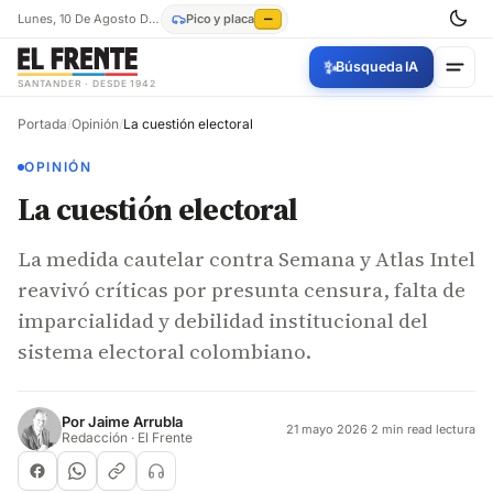
Lunes, 10 De Agosto De 2026
Pico y placa
—
✨
Búsqueda IA
SANTANDER · DESDE 1942
Portada
/
Opinión
/
La cuestión electoral
OPINIÓN
La cuestión electoral
La medida cautelar contra Semana y Atlas Intel
reavivó críticas por presunta censura, falta de
imparcialidad y debilidad institucional del
sistema electoral colombiano.
Por
Jaime Arrubla
21 mayo 2026
·
2 min read lectura
Redacción · El Frente