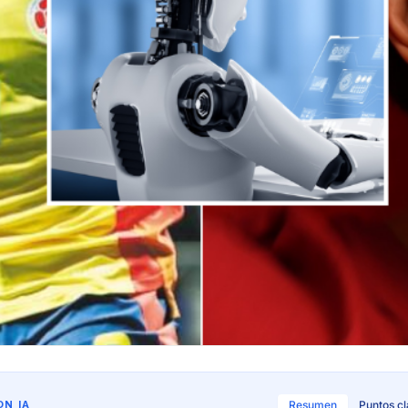
N IA
Resumen
Puntos c