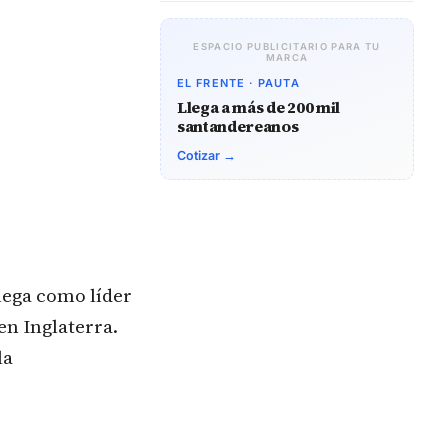
ESPACIO PUBLICITARIO PARA TU
MARCA
EL FRENTE · PAUTA
Llega a más de 200 mil
santandereanos
Cotizar →
lega como líder
en Inglaterra.
la