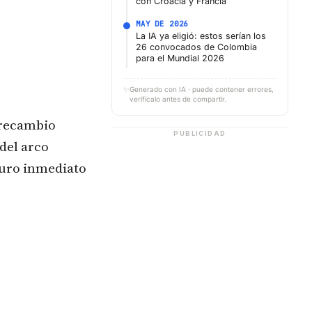
con Croacia y Francia
MAY DE 2026
La IA ya eligió: estos serían los
26 convocados de Colombia
para el Mundial 2026
✨
Generado con IA · puede contener errores,
verifícalo antes de compartir.
 recambio
PUBLICIDAD
del arco
turo inmediato