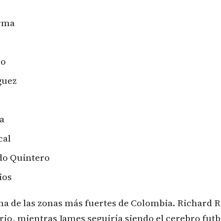
erma
ño
guez
la
cal
do Quintero
ios
na de las zonas más fuertes de Colombia. Richard 
rio, mientras James seguiría siendo el cerebro futb