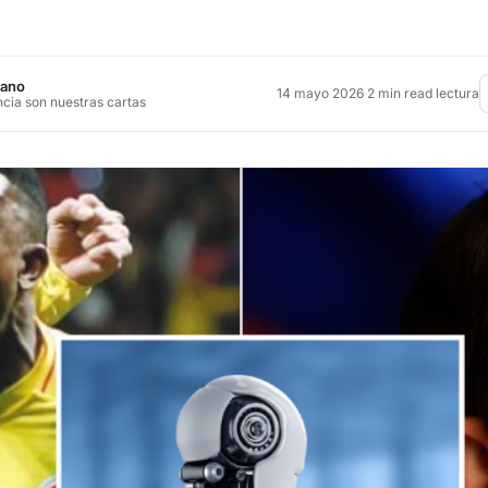
jano
14 mayo 2026
·
2 min read lectura
ncia son nuestras cartas