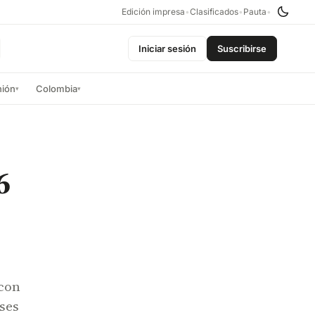
Edición impresa
•
Clasificados
•
Pauta
•
Iniciar sesión
Suscribirse
nión
Colombia
▾
▾
6
 con
ses