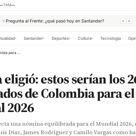
—
TRM
—
✨
Pregunta al Frente: ¿qué pasó hoy en Santander?
⌘
K
tualidad
Santander
Deportes
Cultura
Tecnología
Opi
▾
▾
▾
▾
La IA ya eligió: estos serían los 26 convocados de Colombia para el Mundial 2026
 eligió: estos serían los 2
dos de Colombia para el
l 2026
cta una nómina equilibrada para el Mundial 2026,
uis Díaz, James Rodríguez y Camilo Vargas como ba