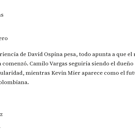
as
ero
riencia de David Ospina pesa, todo apunta a que el
a comenzó. Camilo Vargas seguiría siendo el dueño 
egularidad, mientras Kevin Mier aparece como el fu
colombiana.
z
a