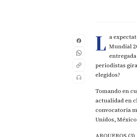
L
a expectat
Mundial 20
entregada 
periodistas gir
elegidos?
Tomando en cue
actualidad en c
convocatoria m
Unidos, México
ARQUEROS (3)