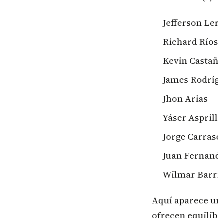
Jefferson L
Richard Ríos
Kevin Casta
James Rodrí
Jhon Arias
Yáser Aspril
Jorge Carras
Juan Fernan
Wilmar Barr
Aquí aparece u
ofrecen equilib