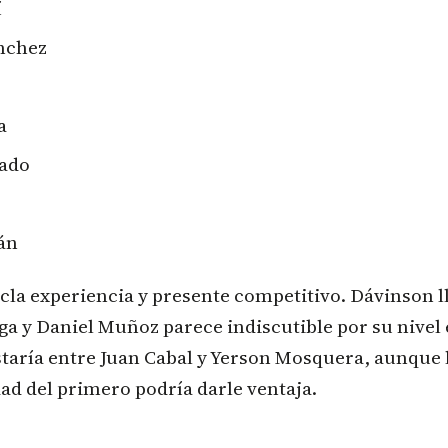
í
nchez
a
ado
án
la experiencia y presente competitivo. Dávinson l
aga y Daniel Muñoz parece indiscutible por su nivel 
taría entre Juan Cabal y Yerson Mosquera, aunque 
ad del primero podría darle ventaja.