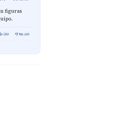
n figuras
uipo.
👍 Útil
👎 No útil