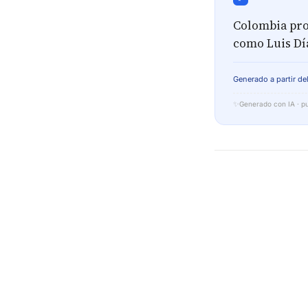
Colombia pro
como Luis Dí
Generado a partir del
✨
Generado con IA · pu