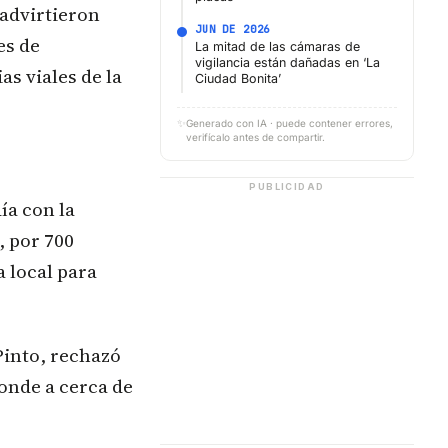
 advirtieron
JUN DE 2026
es de
La mitad de las cámaras de
vigilancia están dañadas en ‘La
as viales de la
Ciudad Bonita’
✨
Generado con IA · puede contener errores,
verifícalo antes de compartir.
PUBLICIDAD
ía con la
, por 700
 local para
Pinto, rechazó
onde a cerca de