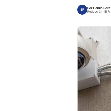
Por
Danilo Pére
EF
Redacción · El F