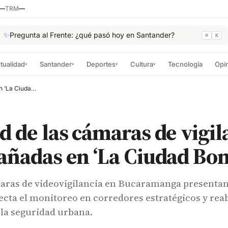
—
TRM
—
✨
Pregunta al Frente: ¿qué pasó hoy en Santander?
⌘
K
tualidad
Santander
Deportes
Cultura
Tecnología
Opi
▾
▾
▾
▾
La mitad de las cámaras de vigilancia están dañadas en ‘La Ciudad Bonita’
d de las cámaras de vigil
añadas en ‘La Ciudad Bon
aras de videovigilancia en Bucaramanga presenta
afecta el monitoreo en corredores estratégicos y rea
 la seguridad urbana.