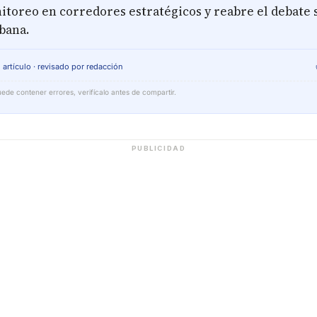
itoreo en corredores estratégicos y reabre el debate 
bana.
 artículo · revisado por redacción
ede contener errores, verifícalo antes de compartir.
PUBLICIDAD