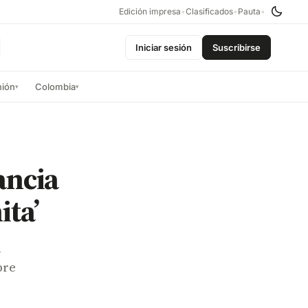
Edición impresa
•
Clasificados
•
Pauta
•
Iniciar sesión
Suscribirse
nión
Colombia
▾
▾
ancia
ita’
n
bre