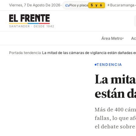
Viernes, 7 De Agosto De 2026
•
☀
Bucaramanga
Pico y placa
5 y 6
SANTANDER · DESDE 1942
Área Metro
Ac
▾
Portada
/
tendencia
/
TENDENCIA
La mita
están d
Más de 400 cám
fallas, lo que 
el debate sobre