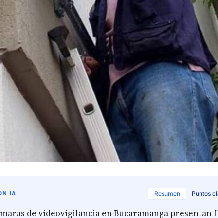
N IA
Resumen
Puntos c
ámaras de videovigilancia en Bucaramanga presentan fa