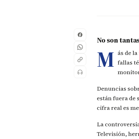
No son tanta
M
ás de l
fallas 
monitor
Denuncias sobre
están fuera de 
cifra real es m
La controversia
Televisión, her