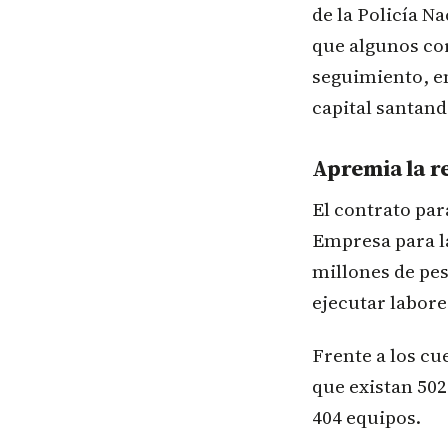
de la Policía N
que algunos cor
seguimiento, ent
capital santan
Apremia la r
El contrato par
Empresa para la
millones de pes
ejecutar labore
Frente a los cu
que existan 50
404 equipos.