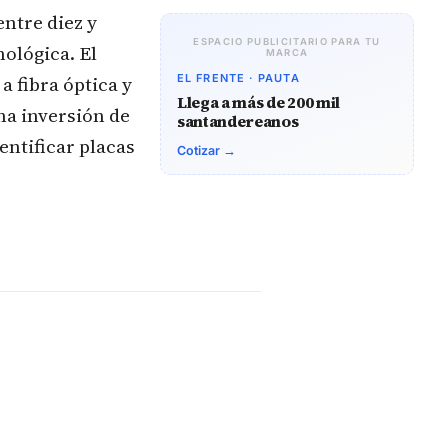
ntre diez y
ESPACIO PUBLICITARIO PARA TU
ológica. El
MARCA
 fibra óptica y
EL FRENTE · PAUTA
Llega a más de 200 mil
a inversión de
santandereanos
entificar placas
Cotizar →