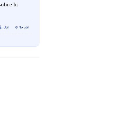
sobre la
👍 Útil
👎 No útil