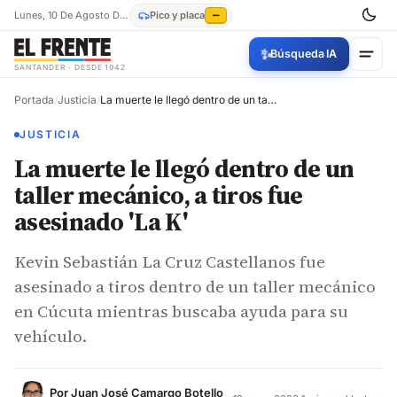
Lunes, 10 De Agosto De 2026
Pico y placa
—
✨
Búsqueda IA
SANTANDER · DESDE 1942
Portada
/
Justicia
/
La muerte le llegó dentro de un taller mecánico, a tiros fue asesinado 'La K'
JUSTICIA
La muerte le llegó dentro de un
taller mecánico, a tiros fue
asesinado 'La K'
Kevin Sebastián La Cruz Castellanos fue
asesinado a tiros dentro de un taller mecánico
en Cúcuta mientras buscaba ayuda para su
vehículo.
Por
Juan José Camargo Botello