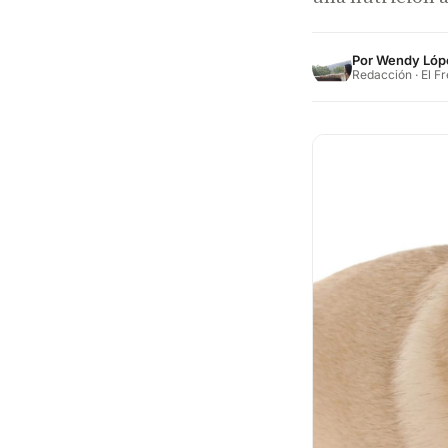
Por
Wendy Lóp
Redacción · El F