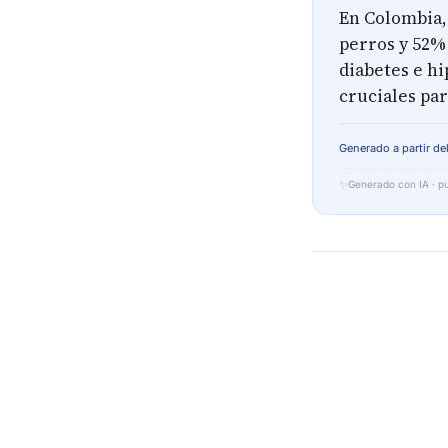
En Colombia,
perros y 52%
diabetes e h
cruciales par
Generado a partir del
✨
Generado con IA · pu