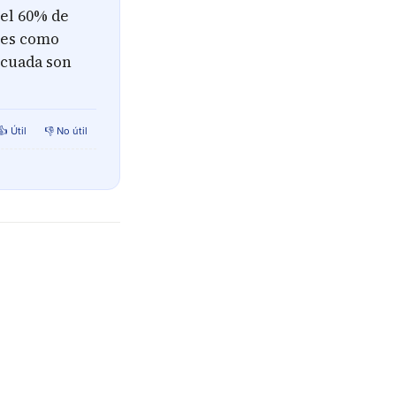
 el 60% de
des como
ecuada son
👍 Útil
👎 No útil