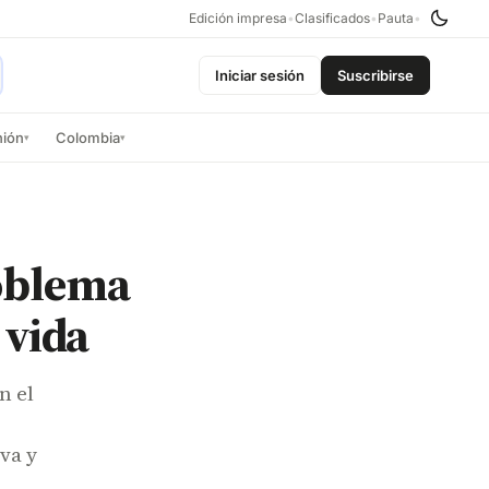
Edición impresa
•
Clasificados
•
Pauta
•
Iniciar sesión
Suscribirse
nión
Colombia
▾
▾
roblema
 vida
n el
va y