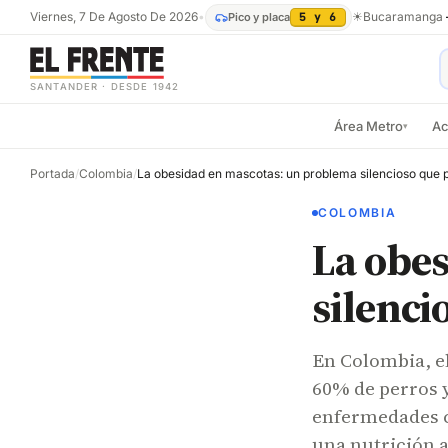
Viernes, 7 De Agosto De 2026
•
☀
Bucaramanga
Pico y placa
5 y 6
SANTANDER · DESDE 1942
Área Metro
Ac
▾
Portada
/
Colombia
/
COLOMBIA
La obe
silenci
En Colombia, el
60% de perros y
enfermedades c
una nutrición 