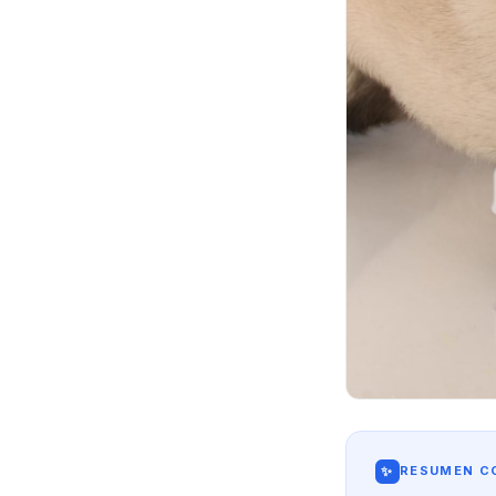
✨
RESUMEN CO