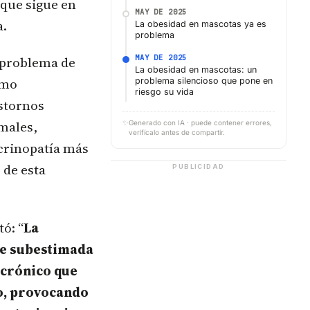
 que sigue en
MAY DE 2025
a.
La obesidad en mascotas ya es
problema
MAY DE 2025
n problema de
La obesidad en mascotas: un
omo
problema silencioso que pone en
riesgo su vida
astornos
imales,
✨
Generado con IA · puede contener errores,
verifícalo antes de compartir.
ocrinopatía más
 de esta
PUBLICIDAD
ó: “
La
te subestimada
 crónico que
o, provocando