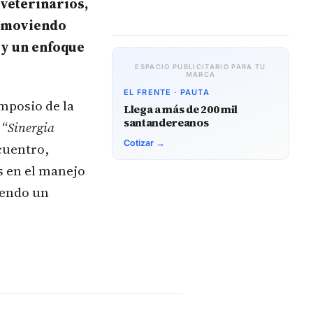
veterinarios,
romoviendo
 y un enfoque
ESPACIO PUBLICITARIO PARA TU
MARCA
EL FRENTE · PAUTA
imposio de la
Llega a más de 200 mil
santandereanos
 “
Sinergia
Cotizar →
ncuentro,
s en el manejo
iendo un