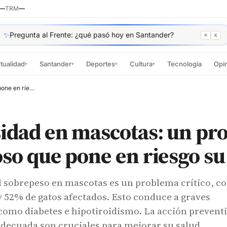
—
TRM
—
✨
Pregunta al Frente: ¿qué pasó hoy en Santander?
⌘
K
tualidad
Santander
Deportes
Cultura
Tecnología
Opi
▾
▾
▾
▾
La obesidad en mascotas: un problema silencioso que pone en riesgo su vida
sidad en mascotas: un p
oso que pone en riesgo su
 sobrepeso en mascotas es un problema crítico, co
 52% de gatos afectados. Esto conduce a graves
omo diabetes e hipotiroidismo. La acción preventi
adecuada son cruciales para mejorar su salud.