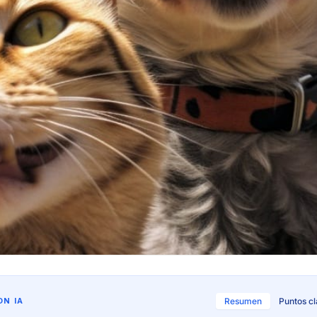
N IA
Resumen
Puntos c