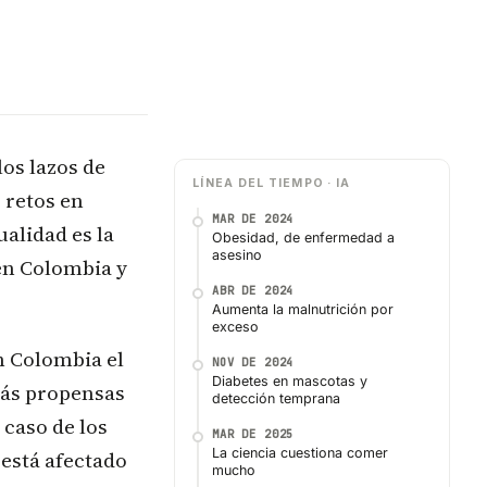
os lazos de
LÍNEA DEL TIEMPO · IA
 retos en
MAR DE 2024
alidad es la
Obesidad, de enfermedad a
asesino
 en Colombia y
ABR DE 2024
Aumenta la malnutrición por
exceso
n Colombia el
NOV DE 2024
Diabetes en mascotas y
más propensas
detección temprana
 caso de los
MAR DE 2025
La ciencia cuestiona comer
 está afectado
mucho