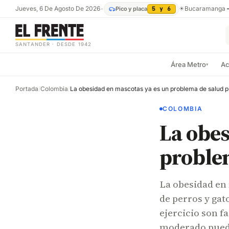
Jueves, 6 De Agosto De 2026
•
☀
Bucaramanga
Pico y placa
5 y 6
SANTANDER · DESDE 1942
Área Metro
Ac
▾
Portada
/
Colombia
/
La obesidad en mascotas ya es un problema de salud p
COLOMBIA
La obes
problem
La obesidad en 
de perros y gat
ejercicio son fa
moderado puede