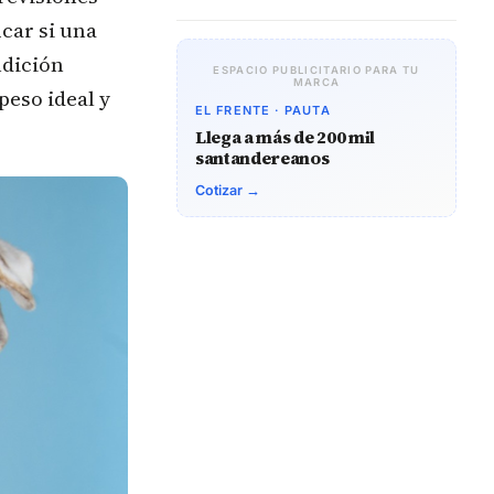
icar si una
ndición
ESPACIO PUBLICITARIO PARA TU
MARCA
eso ideal y
EL FRENTE · PAUTA
Llega a más de 200 mil
santandereanos
Cotizar →