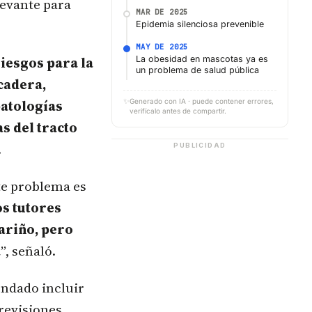
levante para
MAR DE 2025
Epidemia silenciosa prevenible
MAY DE 2025
riesgos para la
La obesidad en mascotas ya es
un problema de salud pública
 cadera,
✨
patologías
Generado con IA · puede contener errores,
verifícalo antes de compartir.
s del tracto
.
PUBLICIDAD
ste problema es
s tutores
ariño, pero
a
”, señaló.
ndado incluir
 revisiones