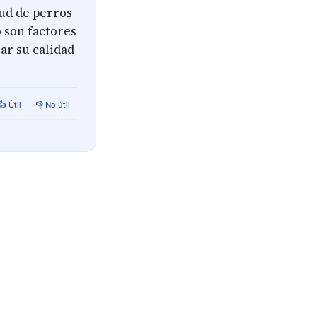
lud de perros
o son factores
ar su calidad
👍 Útil
👎 No útil