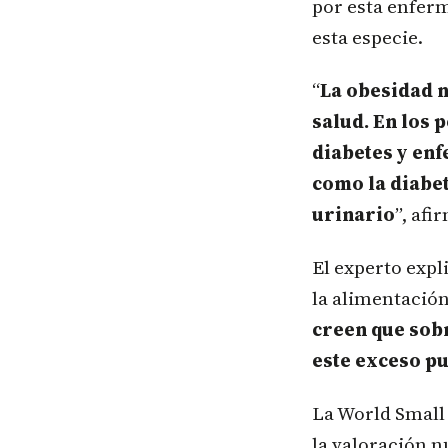
por esta enferm
esta especie.
“
La obesidad n
salud. En los 
diabetes y enf
como la diabet
urinario
”, af
El experto expl
la alimentación
creen que sob
este exceso p
La World Small
la valoración n