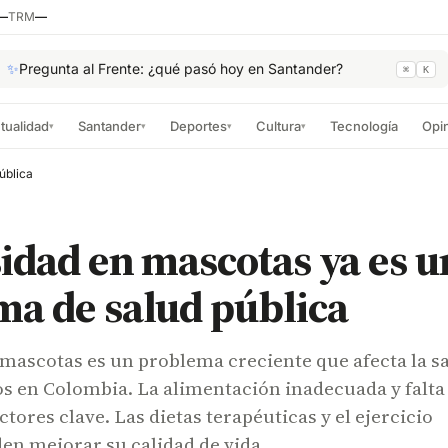
—
TRM
—
✨
Pregunta al Frente: ¿qué pasó hoy en Santander?
⌘
K
tualidad
Santander
Deportes
Cultura
Tecnología
Opi
▾
▾
▾
▾
ública
idad en mascotas ya es u
a de salud pública
mascotas es un problema creciente que afecta la s
os en Colombia. La alimentación inadecuada y falta
ctores clave. Las dietas terapéuticas y el ejercicio
n mejorar su calidad de vida.