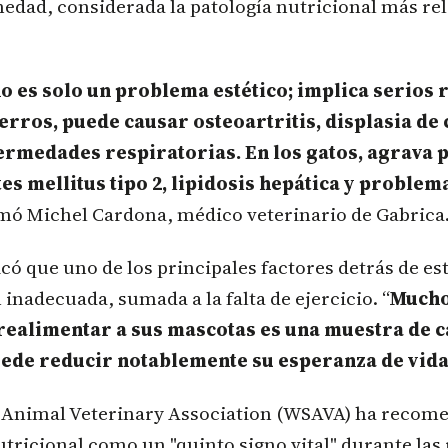
edad, considerada la patología nutricional más re
o es solo un problema estético; implica serios 
perros, puede causar osteoartritis, displasia de
ermedades respiratorias. En los gatos, agrava 
es mellitus tipo 2, lipidosis hepática y problema
irmó Michel Cardona, médico veterinario de Gabrica
icó que uno de los principales factores detrás de e
 inadecuada, sumada a la falta de ejercicio. “
Mucho
realimentar a sus mascotas es una muestra de c
uede reducir notablemente su esperanza de vid
 Animal Veterinary Association (WSAVA) ha recome
utricional como un "quinto signo vital" durante las