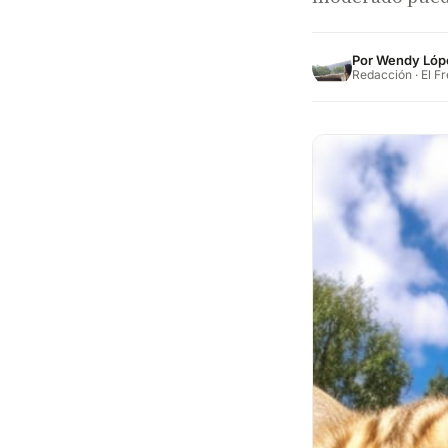
Por
Wendy Lóp
Redacción · El F