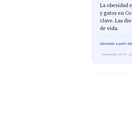
La obesidad 
y gatos en Co
clave. Las di
de vida.
Generado a partir del
✨
Generado con IA · pu