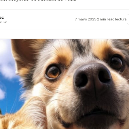
ez
7 mayo 2025
·
2 min read lectura
rente