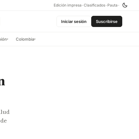
Edición impresa
•
Clasificados
•
Pauta
•
Iniciar sesión
Suscribirse
nión
Colombia
▾
▾
n
alud
 de