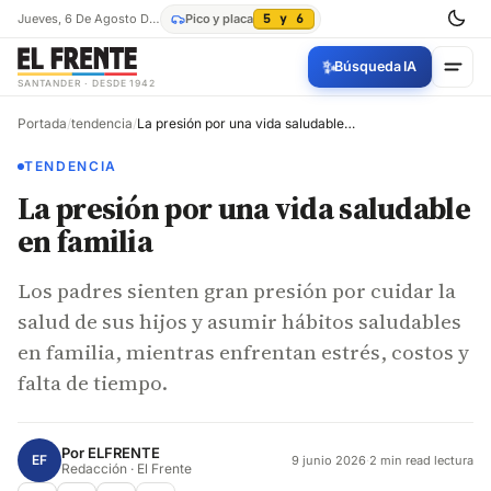
Jueves, 6 De Agosto De 2026
Pico y placa
5 y 6
✨
Búsqueda IA
SANTANDER · DESDE 1942
Portada
/
tendencia
/
La presión por una vida saludable en familia
TENDENCIA
La presión por una vida saludable
en familia
Los padres sienten gran presión por cuidar la
salud de sus hijos y asumir hábitos saludables
en familia, mientras enfrentan estrés, costos y
falta de tiempo.
Por
ELFRENTE
EF
9 junio 2026
·
2 min read lectura
Redacción · El Frente