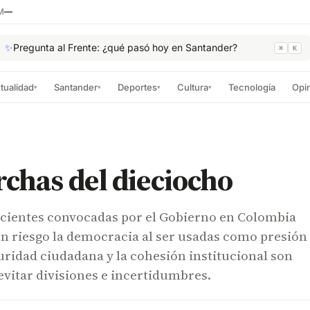
M
—
✨
Pregunta al Frente: ¿qué pasó hoy en Santander?
⌘
K
tualidad
Santander
Deportes
Cultura
Tecnología
Opi
▾
▾
▾
▾
chas del dieciocho
cientes convocadas por el Gobierno en Colombia
n riesgo la democracia al ser usadas como presión
guridad ciudadana y la cohesión institucional son
evitar divisiones e incertidumbres.