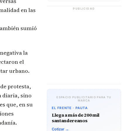
iversas
malidad en las
PUBLICIDAD
 también sumió
negativa la
ectaron el
star urbano.
de protesta,
 diaria, sino
ESPACIO PUBLICITARIO PARA TU
MARCA
es que, en su
EL FRENTE · PAUTA
ciones
Llega a más de 200 mil
santandereanos
adanía.
Cotizar →