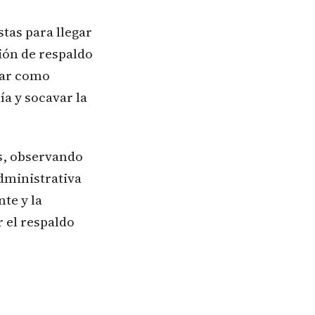
tas para llegar
ión de respaldo
lar como
ía y socavar la
s, observando
administrativa
te y la
 el respaldo