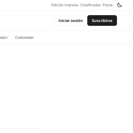
Edición impresa
•
Clasificados
•
Pauta
•
Iniciar sesión
Suscribirse
nión
Colombia
▾
▾