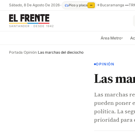
Sábado, 8 De Agosto De 2026
•
☀
Bucaramanga
—
TR
Pico y placa
—
SANTANDER · DESDE 1942
Área Metro
Ac
▾
Portada
/
Opinión
/
Las marchas del dieciocho
OPINIÓN
Las mar
Las marchas re
pueden poner e
política. La se
prioridad para 