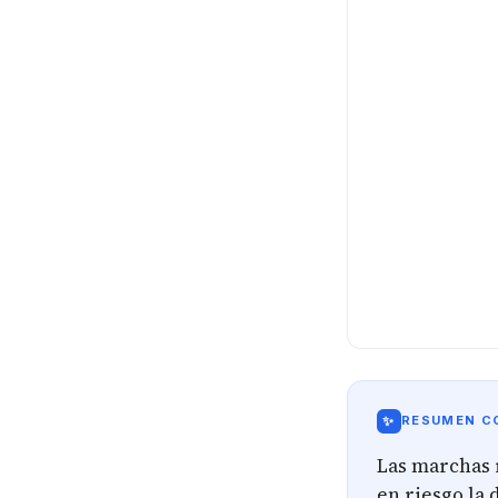
✨
RESUMEN CO
Las marchas 
en riesgo la 