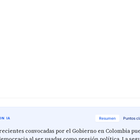
N IA
Resumen
Puntos c
recientes convocadas por el Gobierno en Colombia pu
democracia al ser usadas como presión política. La seg