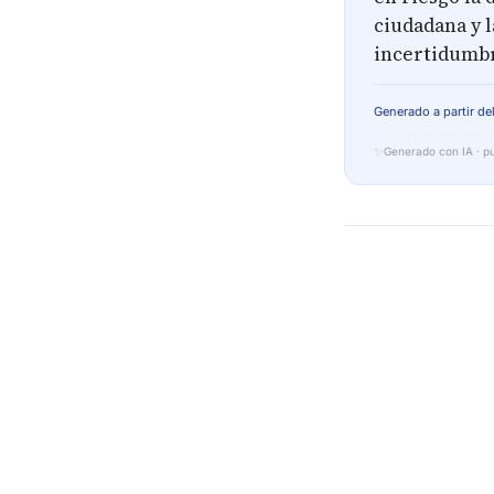
ciudadana y l
incertidumbr
Generado a partir del
✨
Generado con IA · pu