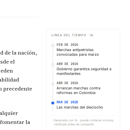
LÍNEA DEL TIEMPO · IA
FEB DE 2024
Marchas antipetristas
d de la nación,
convocadas para marzo
sde el
ABR DE 2024
ueden
Gobierno garantiza seguridad a
manifestantes
abilidad
ABR DE 2024
un precedente
Arrancan marchas contra
reformas en Colombia
MAR DE 2025
Las marchas del dieciocho
ualquier
 fomentar la
✨
Generado con IA · puede contener errores,
verifícalo antes de compartir.