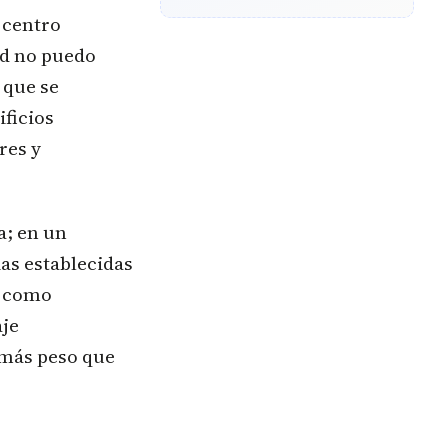
 centro
ad no puedo
 que se
ificios
res y
a; en un
ias establecidas
n como
aje
 más peso que