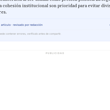
a cohesión institucional son prioridad para evitar divi
es.
 artículo · revisado por redacción
ede contener errores, verifícalo antes de compartir.
PUBLICIDAD