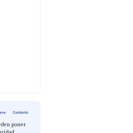
lave
Contexto
eden poner
uridad