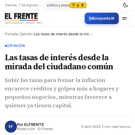
Viernes, 7 De Agosto De 2026
Pico y placa
7 y 8
✨
Búsqueda IA
SANTANDER · DESDE 1942
Portada
/
Opinión
/
Las tasas de interés desde la mirada del ciudadano común
OPINIÓN
Las tasas de interés desde la
mirada del ciudadano común
Subir las tasas para frenar la inflación
encarece créditos y golpea más a hogares y
pequeños negocios, mientras favorece a
quienes ya tienen capital.
Por
ELFRENTE
EF
9 abril 2026
·
2 min read lectura
Redacción · El Frente