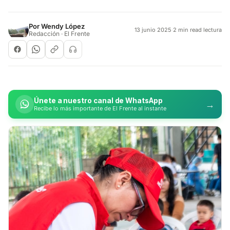
Por
Wendy López
13 junio 2025
·
2 min read lectura
Redacción · El Frente
Únete a nuestro canal de WhatsApp
→
Recibe lo más importante de El Frente al instante