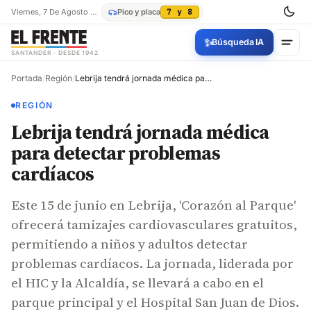
Viernes, 7 De Agosto De 2026
Pico y placa
7 y 8
✨
Búsqueda IA
SANTANDER · DESDE 1942
Portada
/
Región
/
Lebrija tendrá jornada médica para detectar problemas cardíacos
REGIÓN
Lebrija tendrá jornada médica
para detectar problemas
cardíacos
Este 15 de junio en Lebrija, 'Corazón al Parque'
ofrecerá tamizajes cardiovasculares gratuitos,
permitiendo a niños y adultos detectar
problemas cardíacos. La jornada, liderada por
el HIC y la Alcaldía, se llevará a cabo en el
parque principal y el Hospital San Juan de Dios.