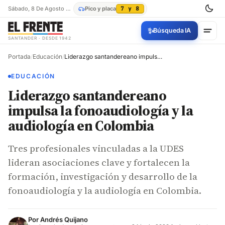
Sábado, 8 De Agosto De 2026
Pico y placa
7 y 8
✨
Búsqueda IA
SANTANDER · DESDE 1942
Portada
/
Educación
/
Liderazgo santandereano impulsa la fonoaudiología y la audiología en Colombia
EDUCACIÓN
Liderazgo santandereano
impulsa la fonoaudiología y la
audiología en Colombia
Tres profesionales vinculadas a la UDES
lideran asociaciones clave y fortalecen la
formación, investigación y desarrollo de la
fonoaudiología y la audiología en Colombia.
Por
Andrés Quijano