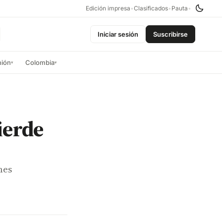
Edición impresa
•
Clasificados
•
Pauta
•
Iniciar sesión
Suscribirse
nión
Colombia
▾
▾
ierde
nes