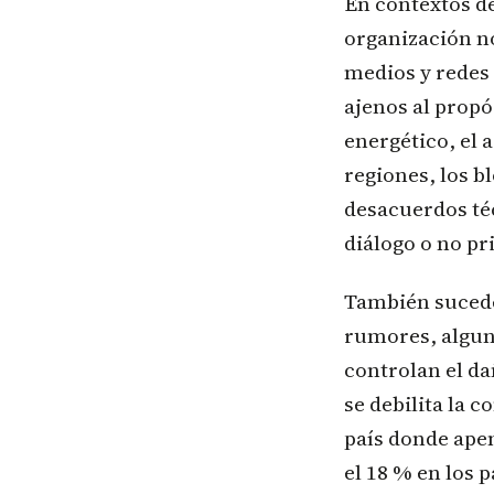
En contextos de 
organización no
medios y redes 
ajenos al propó
energético, el a
regiones, los b
desacuerdos téc
diálogo o no pr
También sucede 
rumores, alguna
controlan el da
se debilita la c
país donde apen
el 18 % en los p