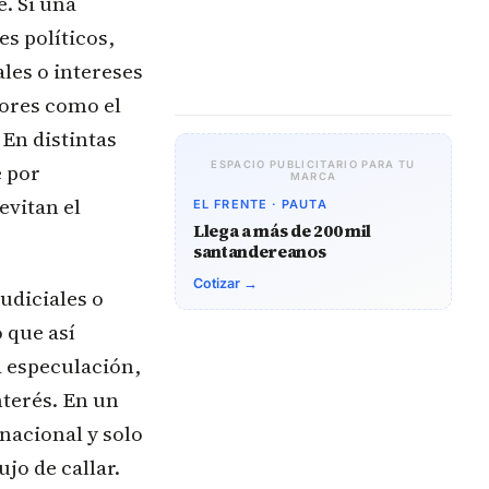
e. Si una
es políticos,
les o intereses
tores como el
 En distintas
e por
ESPACIO PUBLICITARIO PARA TU
MARCA
evitan el
EL FRENTE · PAUTA
Llega a más de 200 mil
santandereanos
Cotizar →
udiciales o
 que así
la especulación,
nterés. En un
nacional y solo
jo de callar.