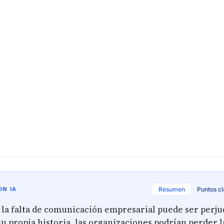
N IA
Resumen
Puntos c
la falta de comunicación empresarial puede ser perjud
su propia historia, las organizaciones podrían perder l