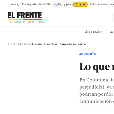
Jueves, 6 De Agosto De 2026
•
☀
Bucaramanga
Pico y placa
5 y 6
SANTANDER · DESDE 1942
Área Metro
Ac
▾
Portada
/
Opinión
/
Lo que no se dice… también se pierde
OPINIÓN
Lo que 
En Colombia, l
perjudicial, ya
podrían perder 
comunicación es