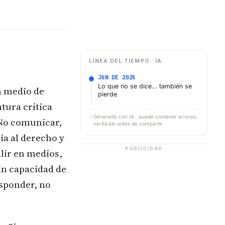
LÍNEA DEL TIEMPO · IA
JUN DE 2025
Lo que no se dice… también se
n medio de
pierde
ntura crítica
✨
Generado con IA · puede contener errores,
 No comunicar,
verifícalo antes de compartir.
ia al derecho y
PUBLICIDAD
alir en medios,
sin capacidad de
esponder, no