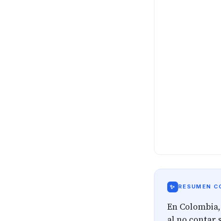
✨
RESUMEN CO
En Colombia, 
al no contar 