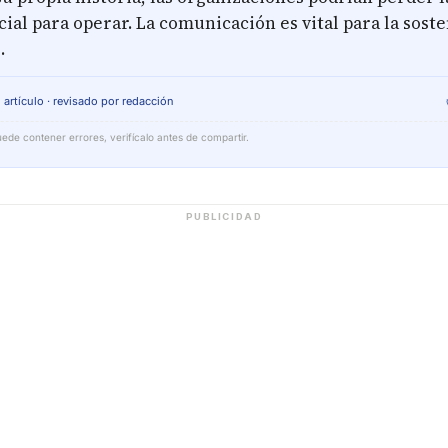
ocial para operar. La comunicación es vital para la sost
.
 artículo · revisado por redacción
ede contener errores, verifícalo antes de compartir.
PUBLICIDAD