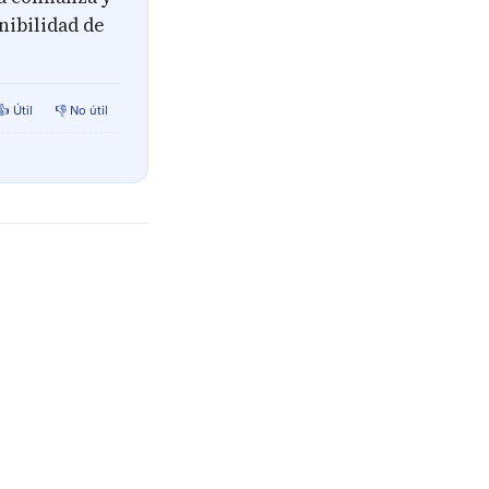
enibilidad de
👍 Útil
👎 No útil