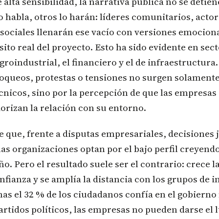
alta sensibilidad, la narrativa pública no se detien
 habla, otros lo harán: líderes comunitarios, actor
sociales llenarán ese vacío con versiones emociona
sito real del proyecto. Esto ha sido evidente en sec
groindustrial, el financiero y el de infraestructura.
loqueos, protestas o tensiones no surgen solament
nicos, sino por la percepción de que las empresas 
iorizan la relación con su entorno.
que, frente a disputas empresariales, decisiones j
s organizaciones optan por el bajo perfil creyendo
ño. Pero el resultado suele ser el contrario: crece 
onfianza y se amplía la distancia con los grupos de i
as el 32 % de los ciudadanos confía en el gobierno 
artidos políticos, las empresas no pueden darse el lu