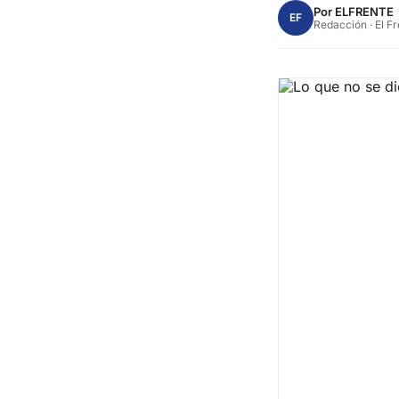
Por
ELFRENTE
EF
Redacción · El F