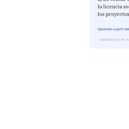
la licencia s
los proyectos
Generado a partir del
✨
Generado con IA · pu