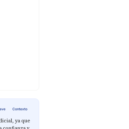
lave
Contexto
icial, ya que
a confianza y