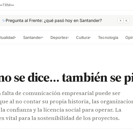
—
TRM
—
✨
Pregunta al Frente: ¿qué pasó hoy en Santander?
⌘
K
tualidad
Santander
Deportes
Cultura
Tecnología
Opi
▾
▾
▾
▾
no se dice… también se p
a falta de comunicación empresarial puede ser
 que al no contar su propia historia, las organizacio
la confianza y la licencia social para operar. La
 vital para la sostenibilidad de los proyectos.