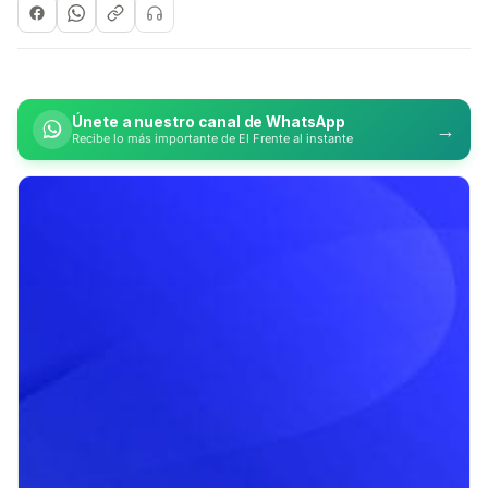
Únete a nuestro canal de WhatsApp
→
Recibe lo más importante de El Frente al instante