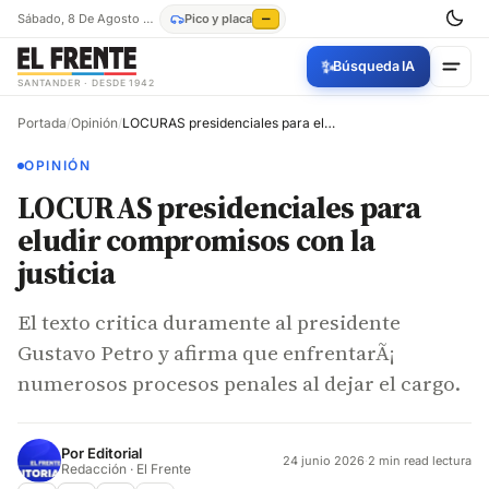
Sábado, 8 De Agosto De 2026
Pico y placa
—
✨
Búsqueda IA
SANTANDER · DESDE 1942
Portada
/
Opinión
/
LOCURAS presidenciales para eludir compromisos con la justicia
OPINIÓN
LOCURAS presidenciales para
eludir compromisos con la
justicia
El texto critica duramente al presidente
Gustavo Petro y afirma que enfrentarÃ¡
numerosos procesos penales al dejar el cargo.
Por
Editorial
24 junio 2026
·
2 min read lectura
Redacción · El Frente