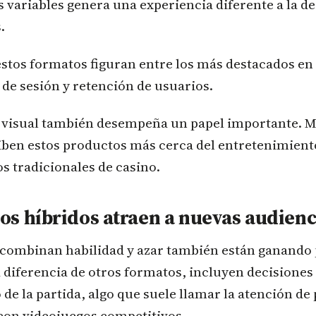
 variables genera una experiencia diferente a la de
.
stos formatos figuran entre los más destacados en
de sesión y retención de usuarios.
visual también desempeña un papel importante. 
iben estos productos más cerca del entretenimient
os tradicionales de casino.
os híbridos atraen a nuevas audienc
 combinan habilidad y azar también están ganando
 diferencia de otros formatos, incluyen decisiones
o de la partida, algo que suele llamar la atención de
 con videojuegos competitivos.