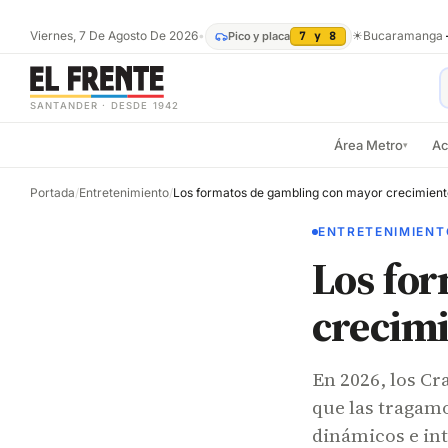
⁠
Viernes, 7 De Agosto De 2026
•
☀
Bucaramanga
Pico y placa
7 y 8
SANTANDER · DESDE 1942
Área Metro
Ac
▾
Portada
/
Entretenimiento
/
Los formatos de gambling con mayor crecimient
ENTRETENIMIENT
Los fo
crecimi
En 2026, los C
que las tragam
dinámicos e int