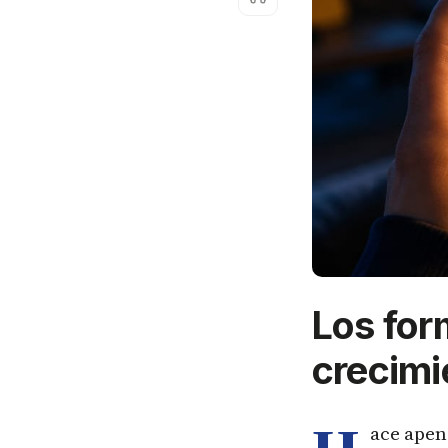
Los for
crecimi
ace apen