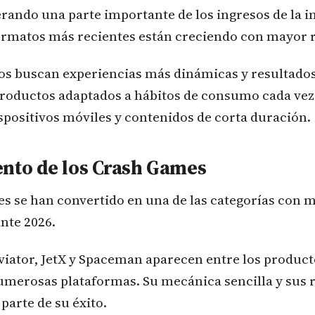
ando una parte importante de los ingresos de la in
ormatos más recientes están creciendo con mayor r
s buscan experiencias más dinámicas y resultados
productos adaptados a hábitos de consumo cada ve
spositivos móviles y contenidos de corta duración.
ento de los Crash Games
s se han convertido en una de las categorías con 
nte 2026.
viator, JetX y Spaceman aparecen entre los produc
umerosas plataformas. Su mecánica sencilla y sus 
parte de su éxito.