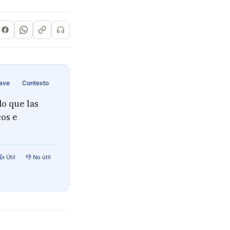
lave
Contexto
o que las
os e
👍 Útil
👎 No útil