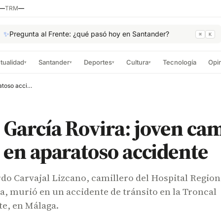
—
TRM
—
✨
Pregunta al Frente: ¿qué pasó hoy en Santander?
⌘
K
tualidad
Santander
Deportes
Cultura
Tecnología
Opi
▾
▾
▾
▾
Luto en García Rovira: joven camillero falleció en aparatoso accidente
 García Rovira: joven cam
ó en aparatoso accidente
do Carvajal Lizcano, camillero del Hospital Region
a, murió en un accidente de tránsito en la Troncal
te, en Málaga.