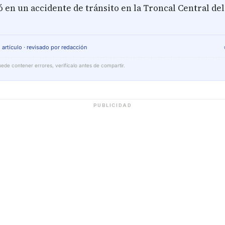
 en un accidente de tránsito en la Troncal Central del
 artículo · revisado por redacción
ede contener errores, verifícalo antes de compartir.
PUBLICIDAD