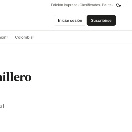
Edición impresa
•
Clasificados
•
Pauta
•
Iniciar sesión
Suscribirse
nión
Colombia
▾
▾
illero
al