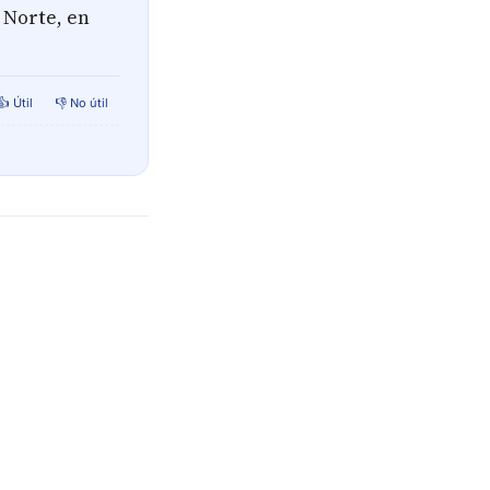
 Norte, en
👍 Útil
👎 No útil