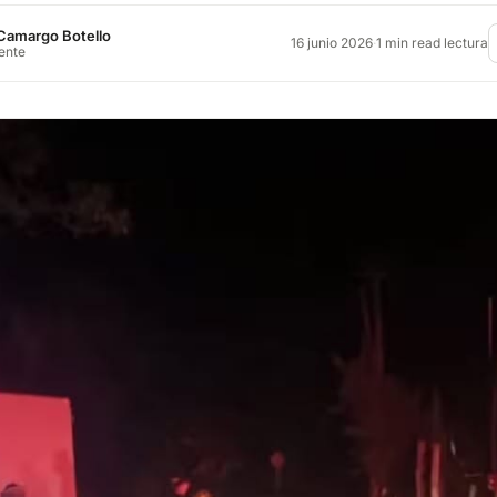
Camargo Botello
16 junio 2026
·
1 min read lectura
rente