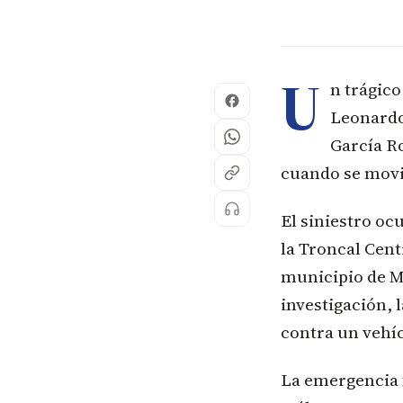
U
n trágico
Leonardo
García Ro
cuando se movil
El siniestro oc
la Troncal Centr
municipio de Má
investigación, 
contra un vehíc
La emergencia 