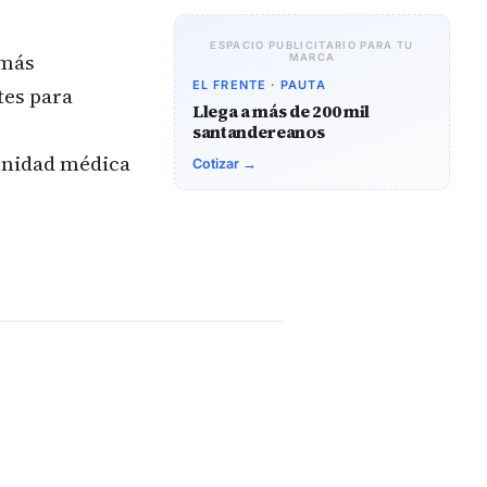
ESPACIO PUBLICITARIO PARA TU
 más
MARCA
EL FRENTE · PAUTA
tes para
Llega a más de 200 mil
santandereanos
munidad médica
Cotizar →