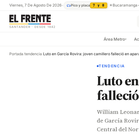
Viernes, 7 De Agosto De 2026
•
☀
Bucaramanga
Pico y placa
7 y 8
SANTANDER · DESDE 1942
Área Metro
Ac
▾
Portada
/
tendencia
/
TENDENCIA
Luto en
falleci
William Leonar
de García Rovir
Central del Nor