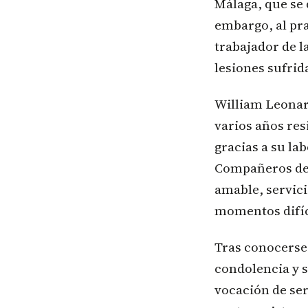
Málaga, que se 
embargo, al pra
trabajador de l
lesiones sufrid
William Leonard
varios años res
gracias a su la
Compañeros de 
amable, servic
momentos difíc
Tras conocerse 
condolencia y s
vocación de ser