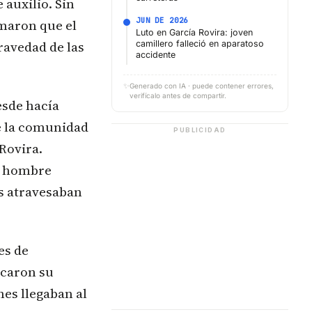
 auxilio. Sin
JUN DE 2026
rmaron que el
Luto en García Rovira: joven
gravedad de las
camillero falleció en aparatoso
accidente
✨
Generado con IA · puede contener errores,
verifícalo antes de compartir.
esde hacía
de la comunidad
PUBLICIDAD
Rovira.
n hombre
s atravesaban
es de
acaron su
nes llegaban al