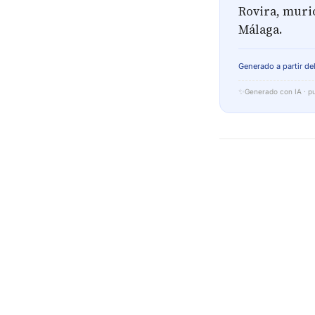
Rovira, murió
Málaga.
Generado a partir del
✨
Generado con IA · pu