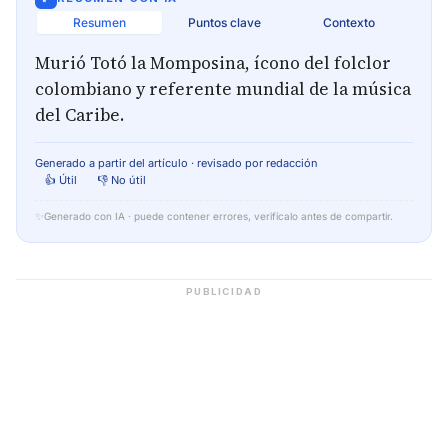
Resumen
Puntos clave
Contexto
Murió Totó la Momposina, ícono del folclor
colombiano y referente mundial de la música
del Caribe.
Generado a partir del artículo · revisado por redacción
👍 Útil
👎 No útil
✨
Generado con IA · puede contener errores, verifícalo antes de compartir.
PUBLICIDAD