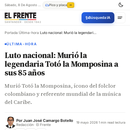
Sábado, 8 De Agosto De 2026
Pico y placa
—
✨
Búsqueda IA
SANTANDER · DESDE 1942
Portada
/
Última-hora
/
Luto nacional: Murió la legendaria Totó la Momposina a sus 85 años
ÚLTIMA-HORA
Luto nacional: Murió la
legendaria Totó la Momposina a
sus 85 años
Murió Totó la Momposina, ícono del folclor
colombiano y referente mundial de la música
del Caribe.
Por
Juan José Camargo Botello
19 mayo 2026
·
1 min read lectura
Redacción · El Frente