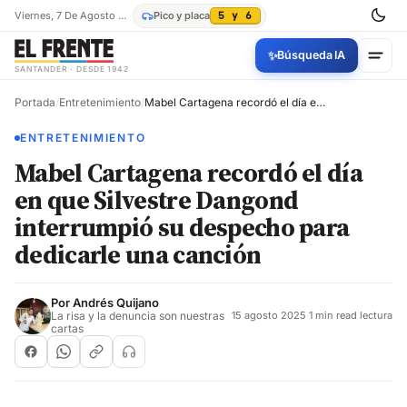
Viernes, 7 De Agosto De 2026
Pico y placa
5 y 6
✨
Búsqueda IA
SANTANDER · DESDE 1942
Portada
/
Entretenimiento
/
Mabel Cartagena recordó el día en que Silvestre Dangond interrumpió su despecho para dedicarle una canción
ENTRETENIMIENTO
Mabel Cartagena recordó el día
en que Silvestre Dangond
interrumpió su despecho para
dedicarle una canción
Por
Andrés Quijano
La risa y la denuncia son nuestras
15 agosto 2025
·
1 min read lectura
cartas