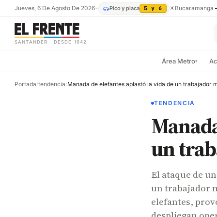
Jueves, 6 De Agosto De 2026
•
☀
Bucaramanga
Pico y placa
5 y 6
SANTANDER · DESDE 1942
Área Metro
Ac
▾
Portada
/
tendencia
/
Manada de elefantes aplastó la vida de un trabajador
TENDENCIA
Manada 
un tra
El ataque de u
un trabajador m
elefantes, pro
despliegan oper