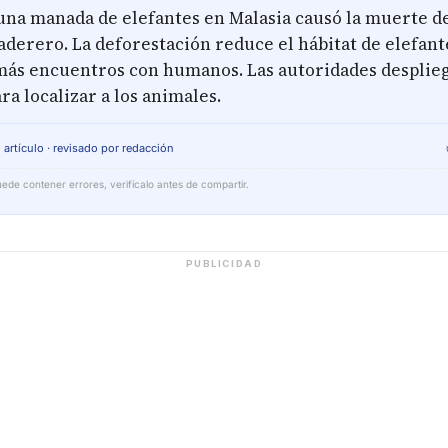
 una manada de elefantes en Malasia causó la muerte d
derero. La deforestación reduce el hábitat de elefant
ás encuentros con humanos. Las autoridades desplie
ra localizar a los animales.
 artículo · revisado por redacción
ede contener errores, verifícalo antes de compartir.
PUBLICIDAD