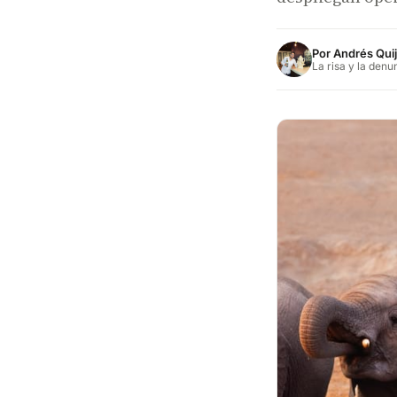
Por
Andrés Qui
La risa y la denu