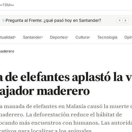
—
TRM
—
✨
Pregunta al Frente: ¿qué pasó hoy en Santander?
⌘
K
tualidad
Santander
Deportes
Cultura
Tecnología
Opi
▾
▾
▾
▾
 maderero
de elefantes aplastó la v
bajador maderero
na manada de elefantes en Malasia causó la muerte 
aderero. La deforestación reduce el hábitat de
vocando más encuentros con humanos. Las autorid
ativos para localizar a los animales.