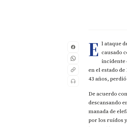
E
l ataque d
causado co
incidente
en el estado d
43 años, perdió
De acuerdo con
descansando en
manada de elef
por los ruidos 