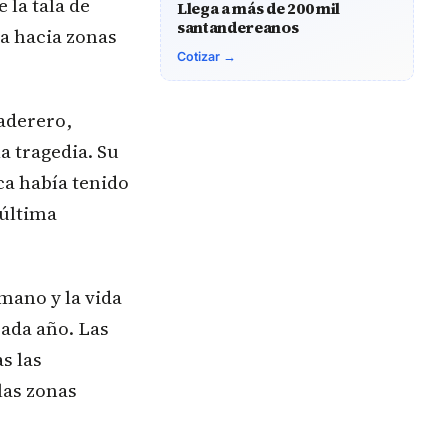
 la tala de
Llega a más de 200 mil
santandereanos
ja hacia zonas
Cotizar →
maderero,
a tragedia. Su
ca había tenido
 última
umano y la vida
cada año. Las
s las
las zonas