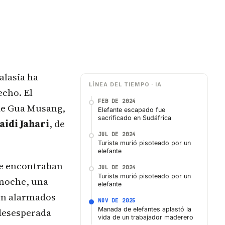
alasia ha
LÍNEA DEL TIEMPO · IA
echo. El
FEB DE 2024
de Gua Musang,
Elefante escapado fue
sacrificado en Sudáfrica
aidi Jahari
, de
JUL DE 2024
Turista murió pisoteado por un
elefante
se encontraban
JUL DE 2024
Turista murió pisoteado por un
noche, una
elefante
on alarmados
NOV DE 2025
Manada de elefantes aplastó la
 desesperada
vida de un trabajador maderero