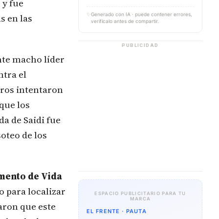
 y fue
✨
Generado con IA · puede contener errores,
s en las
verifícalo antes de compartir.
PUBLICIDAD
ante macho líder
tra el
ros intentaron
que los
a de Saidi fue
oteo de los
mento de Vida
 para localizar
ESPACIO PUBLICITARIO PARA TU
MARCA
aron que este
EL FRENTE · PAUTA