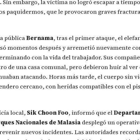
. Sin embargo, la víctima no logró escapar a tiempo
os paquidermos, que le provocaron graves fractura
ia pública
Bernama
, tras el primer ataque, el elef
esó momentos después y arremetió nuevamente con
rminando con la vida del trabajador. Sus compañe
ro de una casa comunal, pero debieron huir al ver 
uaban atacando. Horas más tarde, el cuerpo sin vid
endero cercano, con heridas compatibles con el pis
icía local,
Sik Choon Foo
, informó que el
Departa
rques Nacionales de Malasia
desplegó un operativo
revenir nuevos incidentes. Las autoridades record