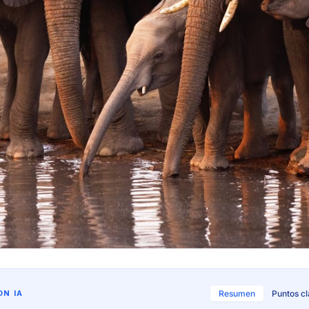
N IA
Resumen
Puntos c