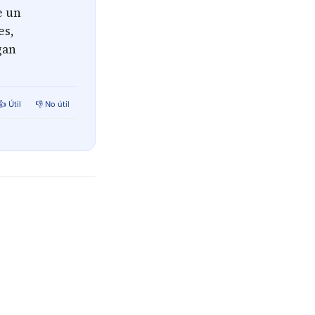
e un
es,
gan
👍 Útil
👎 No útil