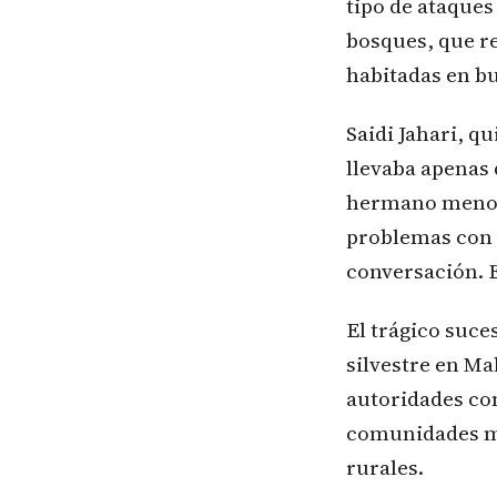
tipo de ataques
bosques, que re
habitadas en b
Saidi Jahari, q
llevaba apenas 
hermano meno
problemas con 
conversación. E
El trágico suce
silvestre en Ma
autoridades co
comunidades ma
rurales.