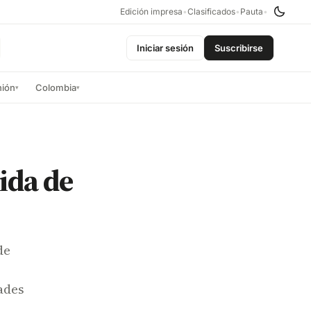
Edición impresa
•
Clasificados
•
Pauta
•
Iniciar sesión
Suscribirse
nión
Colombia
▾
▾
ida de
de
ades