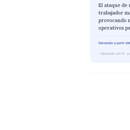
El ataque de
trabajador ma
provocando m
operativos pa
Generado a partir del
✨
Generado con IA · pu