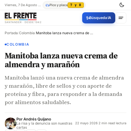
Viernes, 7 De Agosto De 2026
Pico y placa
7 y 8
✨
Búsqueda IA
SANTANDER · DESDE 1942
Portada
/
Colombia
/
Manitoba lanza nueva crema de almendra y marañón
COLOMBIA
Manitoba lanza nueva crema de
almendra y marañón
Manitoba lanzó una nueva crema de almendra
y marañón, libre de sellos y con aporte de
proteína y fibra, para responder a la demanda
por alimentos saludables.
Por
Andrés Quijano
La risa y la denuncia son nuestras
22 mayo 2026
·
2 min read lectura
cartas