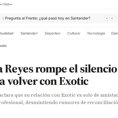
—
TRM
—
✨
Pregunta al Frente: ¿qué pasó hoy en Santander?
⌘
K
tualidad
Santander
Deportes
Cultura
Tecnología
Opi
▾
▾
▾
▾
xotic
 Reyes rompe el silencio
a volver con Exotic
clara que su relación con Exotic es solo de amista
rofesional, desmintiendo rumores de reconciliaci