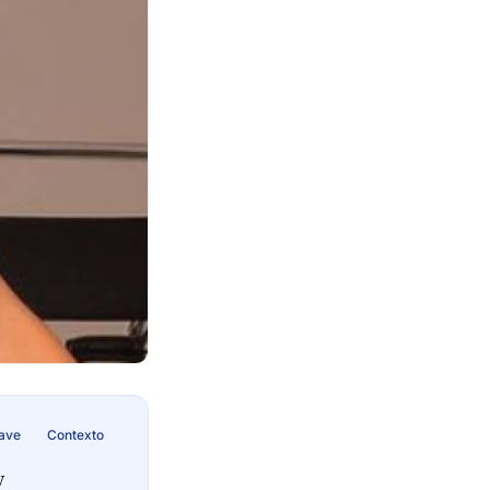
lave
Contexto
y