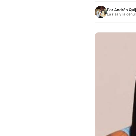
Por
Andrés Qui
La risa y la denu