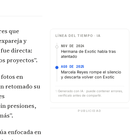
res que
LÍNEA DEL TIEMPO · IA
expareja y
NOV DE 2024
 fue directa:
Hermana de Exotic habla tras
atentado
s proyectos”.
AGO DE 2025
Marcela Reyes rompe el silencio
 fotos en
y descarta volver con Exotic
ían retomado su
✨
Generado con IA · puede contener errores,
es
verifícalo antes de compartir.
sin presiones,
PUBLICIDAD
más”.
núa enfocada en