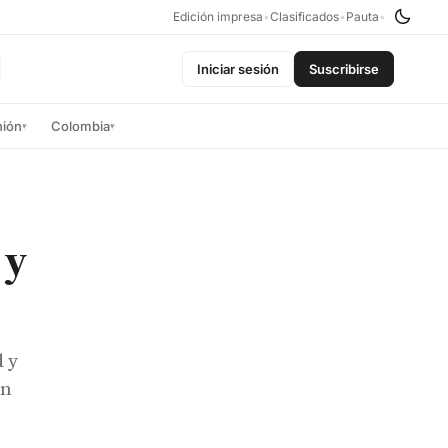
Edición impresa
•
Clasificados
•
Pauta
•
Iniciar sesión
Suscribirse
nión
Colombia
▾
▾
 y
d y
ón