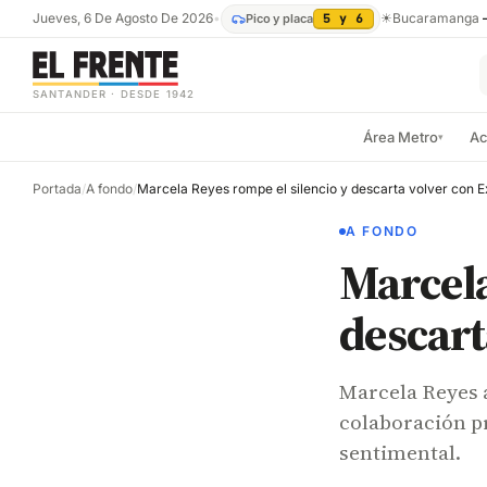
Jueves, 6 De Agosto De 2026
•
☀
Bucaramanga
Pico y placa
5 y 6
SANTANDER · DESDE 1942
Área Metro
Ac
▾
Portada
/
A fondo
/
Marcela Reyes rompe el silencio y descarta volver con E
A FONDO
Marcela
descart
Marcela Reyes a
colaboración p
sentimental.