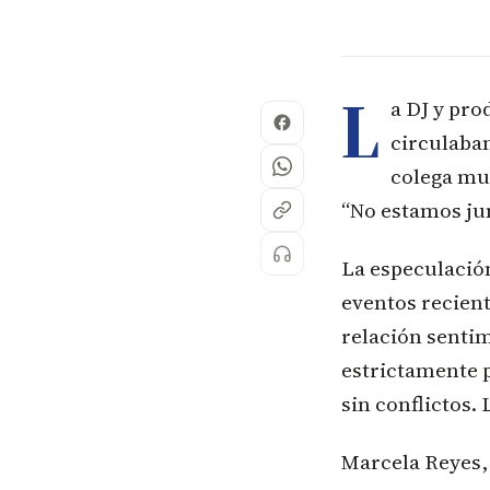
L
a DJ y pr
circulaban
colega mus
“No estamos ju
La especulació
eventos recient
relación sentim
estrictamente p
sin conflictos.
Marcela Reyes,