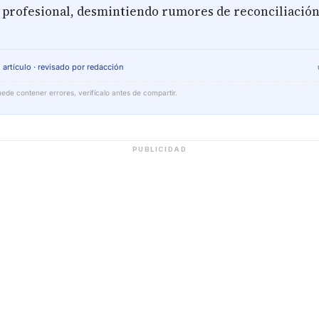
 profesional, desmintiendo rumores de reconciliació
 artículo · revisado por redacción
ede contener errores, verifícalo antes de compartir.
PUBLICIDAD