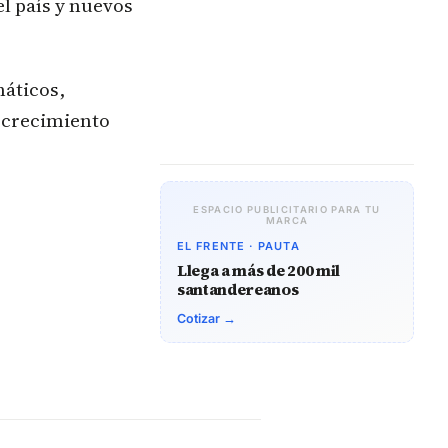
l país y nuevos
náticos,
u crecimiento
ESPACIO PUBLICITARIO PARA TU
MARCA
EL FRENTE · PAUTA
Llega a más de 200 mil
santandereanos
Cotizar →