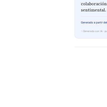
colaboración
sentimental.
Generado a partir del
✨
Generado con IA · pu