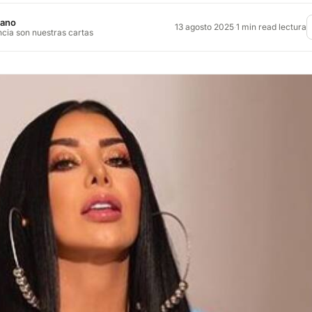
jano
13 agosto 2025
·
1 min read lectura
ncia son nuestras cartas