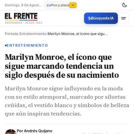
Domingo, 9 De Agosto De 2026
Pico y placa
—
✨
Búsqueda IA
SANTANDER · DESDE 1942
Portada
/
Entretenimiento
/
Marilyn Monroe, el ícono que sigue marcando tendencia un siglo después de su nacimiento
ENTRETENIMIENTO
Marilyn Monroe, el ícono que
sigue marcando tendencia un
siglo después de su nacimiento
Marilyn Monroe sigue influyendo en la moda
con su estilo atemporal, marcado por siluetas
ceñidas, el vestido blanco y símbolos de belleza
que aún inspiran tendencias.
Por
Andrés Quijano