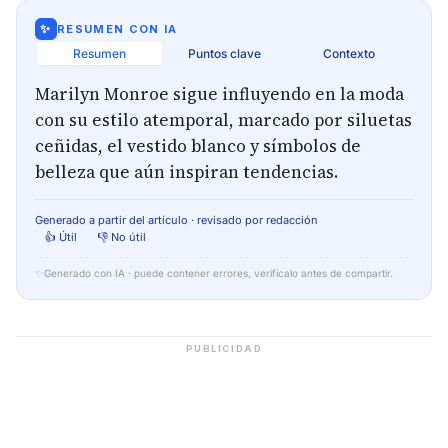
✨
RESUMEN CON IA
Resumen
Puntos clave
Contexto
Marilyn Monroe sigue influyendo en la moda
con su estilo atemporal, marcado por siluetas
ceñidas, el vestido blanco y símbolos de
belleza que aún inspiran tendencias.
Generado a partir del artículo · revisado por redacción
👍 Útil
👎 No útil
✨
Generado con IA · puede contener errores, verifícalo antes de compartir.
PUBLICIDAD