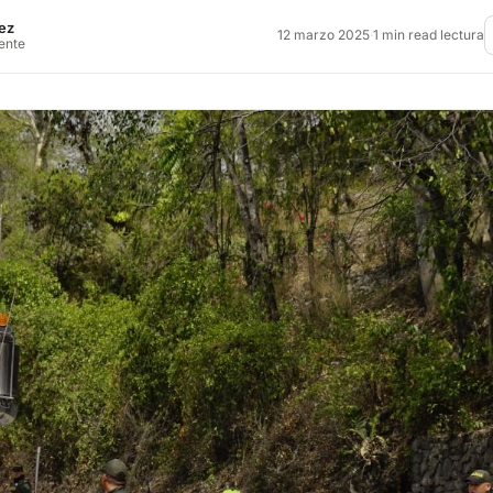
ez
12 marzo 2025
·
1 min read lectura
rente