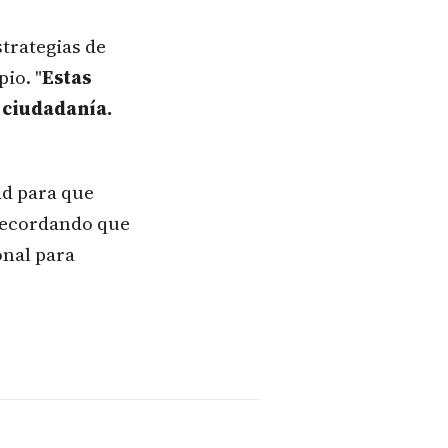
trategias de
io. "
Estas
 ciudadanía.
ad para que
 recordando que
onal para