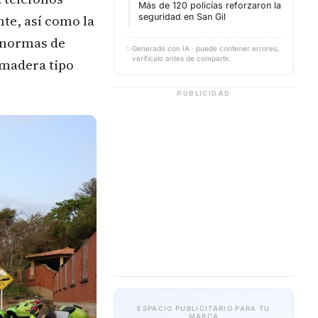
Más de 120 policías reforzaron la
te, así como la
seguridad en San Gil
 normas de
✨
Generado con IA · puede contener errores,
verifícalo antes de compartir.
 madera tipo
PUBLICIDAD
ESPACIO PUBLICITARIO PARA TU
MARCA