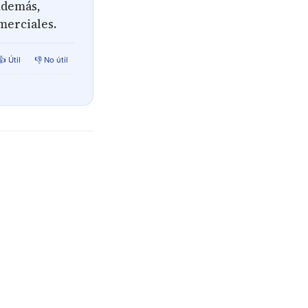
 Además,
merciales.
👍 Útil
👎 No útil