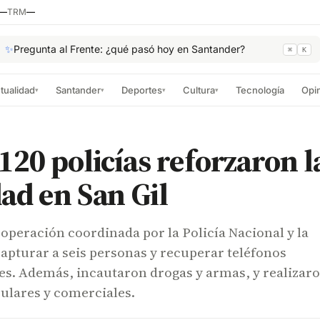
—
TRM
—
✨
Pregunta al Frente: ¿qué pasó hoy en Santander?
⌘
K
tualidad
Santander
Deportes
Cultura
Tecnología
Opi
▾
▾
▾
▾
120 policías reforzaron l
ad en San Gil
 operación coordinada por la Policía Nacional y la
capturar a seis personas y recuperar teléfonos
les. Además, incautaron drogas y armas, y realizar
ulares y comerciales.