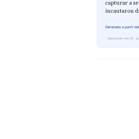
capturar a se
incautaron d
Generado a partir del
✨
Generado con IA · pu