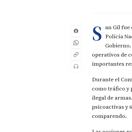
S
an Gil fue
Policía Na
Gobierno.
operativos de c
importantes res
Durante el Coma
como tráfico y 
ilegal de armas
psicoactivas y 
comparendo.
Las acciones po