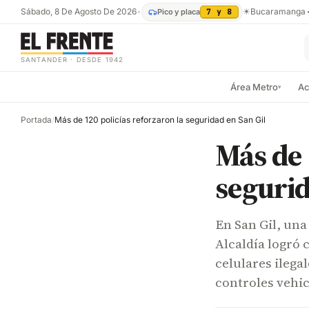
Sábado, 8 De Agosto De 2026
•
☀
Bucaramanga
Pico y placa
7 y 8
SANTANDER · DESDE 1942
Área Metro
Ac
▾
Portada
/
Más de 120 policías reforzaron la seguridad en San Gil
Más de 
segurid
En San Gil, una
Alcaldía logró 
celulares ilega
controles vehic