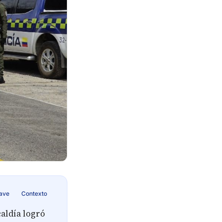
lave
Contexto
caldía logró