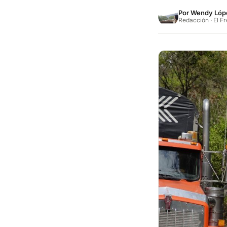
Por
Wendy Lóp
Redacción · El F