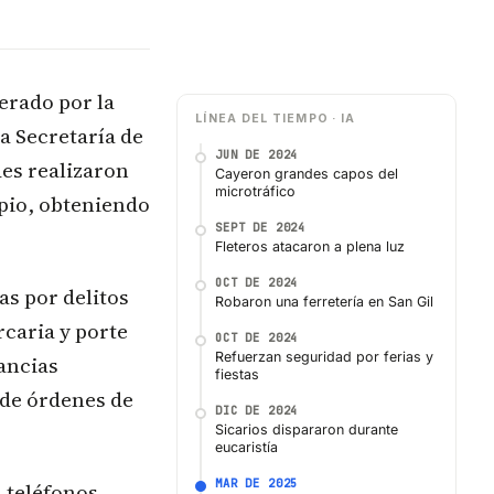
erado por la
LÍNEA DEL TIEMPO · IA
la Secretaría de
JUN DE 2024
es realizaron
Cayeron grandes capos del
microtráfico
ipio, obteniendo
SEPT DE 2024
Fleteros atacaron a plena luz
OCT DE 2024
as por delitos
Robaron una ferretería en San Gil
rcaria y porte
OCT DE 2024
Refuerzan seguridad por ferias y
ancias
fiestas
 de órdenes de
DIC DE 2024
Sicarios dispararon durante
eucaristía
MAR DE 2025
 teléfonos