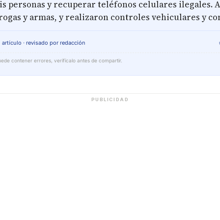
is personas y recuperar teléfonos celulares ilegales.
rogas y armas, y realizaron controles vehiculares y co
 artículo · revisado por redacción
ede contener errores, verifícalo antes de compartir.
PUBLICIDAD