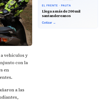
EL FRENTE · PAUTA
Llega a más de 200 mil
santandereanos
Cotizar →
a vehículos y
onjunto con la
es en
entes.
añaron a las
tudiantes,