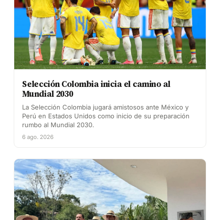
Selección Colombia inicia el camino al
Mundial 2030
La Selección Colombia jugará amistosos ante México y
Perú en Estados Unidos como inicio de su preparación
rumbo al Mundial 2030.
6 ago. 2026