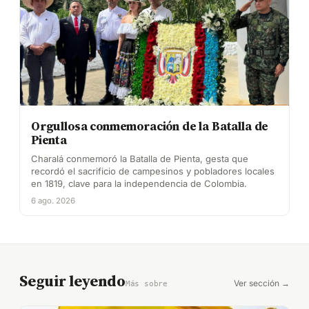
Orgullosa conmemoración de la Batalla de
Pienta
Charalá conmemoró la Batalla de Pienta, gesta que
recordó el sacrificio de campesinos y pobladores locales
en 1819, clave para la independencia de Colombia.
6 ago. 2026
Seguir leyendo
Ver sección →
Más sobre