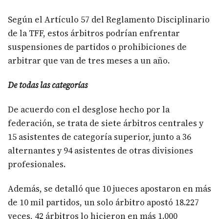
Según el Artículo 57 del Reglamento Disciplinario
de la TFF, estos árbitros podrían enfrentar
suspensiones de partidos o prohibiciones de
arbitrar que van de tres meses a un año.
De todas las categorías
De acuerdo con el desglose hecho por la
federación, se trata de siete árbitros centrales y
15 asistentes de categoría superior, junto a 36
alternantes y 94 asistentes de otras divisiones
profesionales.
Además, se detalló que 10 jueces apostaron en más
de 10 mil partidos, un solo árbitro apostó 18.227
veces, 42 árbitros lo hicieron en más 1.000