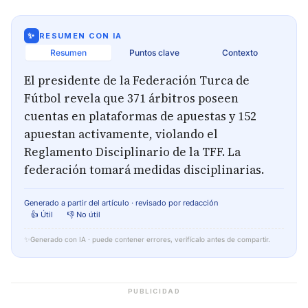
✨
RESUMEN CON IA
Resumen
Puntos clave
Contexto
El presidente de la Federación Turca de
Fútbol revela que 371 árbitros poseen
cuentas en plataformas de apuestas y 152
apuestan activamente, violando el
Reglamento Disciplinario de la TFF. La
federación tomará medidas disciplinarias.
Generado a partir del artículo · revisado por redacción
👍 Útil
👎 No útil
✨
Generado con IA · puede contener errores, verifícalo antes de compartir.
PUBLICIDAD