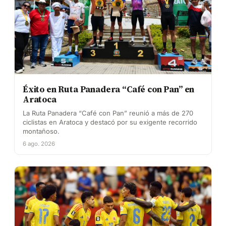
Éxito en Ruta Panadera “Café con Pan” en
Aratoca
La Ruta Panadera “Café con Pan” reunió a más de 270
ciclistas en Aratoca y destacó por su exigente recorrido
montañoso.
6 ago. 2026