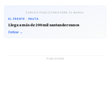
ESPACIO PUBLICITARIO PARA TU MARCA
EL FRENTE · PAUTA
Llega a más de 200 mil santandereanos
Cotizar →
PUBLICIDAD