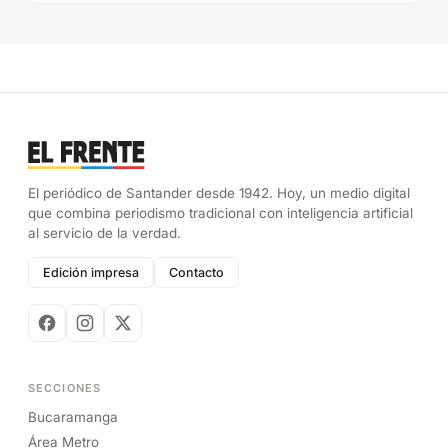
El periódico de Santander desde 1942. Hoy, un medio digital
que combina periodismo tradicional con inteligencia artificial
al servicio de la verdad.
Edición impresa
Contacto
SECCIONES
Bucaramanga
Área Metro