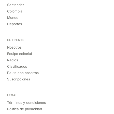
Santander
Colombia
Mundo
Deportes
EL FRENTE
Nosotros
Equipo editorial
Radios
Clasificados
Pauta con nosotros
Suscripciones
LEGAL
Términos y condiciones
Política de privacidad