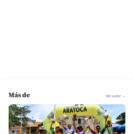
Más de
Ver autor →