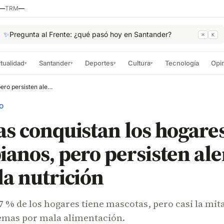
—
TRM
—
✨
Pregunta al Frente: ¿qué pasó hoy en Santander?
⌘
K
tualidad
Santander
Deportes
Cultura
Tecnología
Opi
▾
▾
▾
▾
Mascotas conquistan los hogares colombianos, pero persisten alertas por mala nutrición
O
s conquistan los hogare
anos, pero persisten ale
a nutrición
 % de los hogares tiene mascotas, pero casi la mit
emas por mala alimentación.