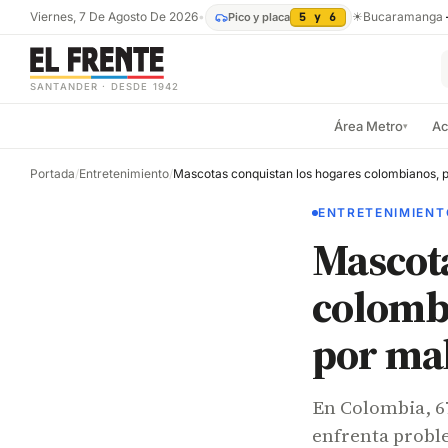
Viernes, 7 De Agosto De 2026
•
☀
Bucaramanga
Pico y placa
5 y 6
SANTANDER · DESDE 1942
Área Metro
Ac
▾
Portada
/
Entretenimiento
/
ENTRETENIMIENT
Mascota
colombi
por mal
En Colombia, 67
enfrenta probl