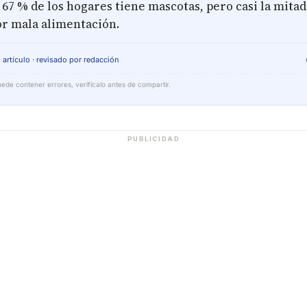
67 % de los hogares tiene mascotas, pero casi la mita
r mala alimentación.
 artículo · revisado por redacción
ede contener errores, verifícalo antes de compartir.
PUBLICIDAD