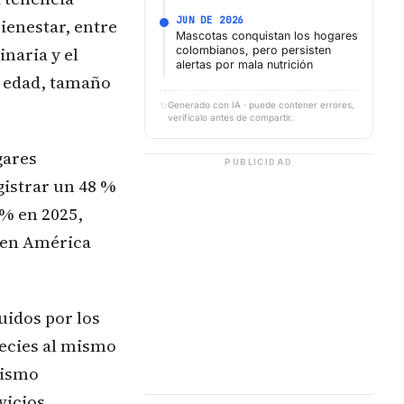
JUN DE 2026
ienestar, entre
Mascotas conquistan los hogares
inaria y el
colombianos, pero persisten
alertas por mala nutrición
a edad, tamaño
✨
Generado con IA · puede contener errores,
verifícalo antes de compartir.
gares
PUBLICIDAD
gistrar un 48 %
 % en 2025,
 en América
uidos por los
pecies al mismo
mismo
vicios