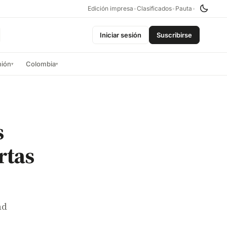
Edición impresa
•
Clasificados
•
Pauta
•
Iniciar sesión
Suscribirse
nión
Colombia
▾
▾
s
rtas
ad