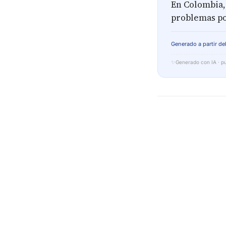
En Colombia, 
problemas po
Generado a partir del
✨
Generado con IA · pu