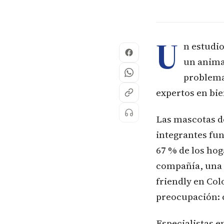
U
n estudio
un anima
problema
expertos en bie
Las mascotas d
integrantes fu
67 % de los hog
compañía, una c
friendly en Co
preocupación: c
Especialistas e