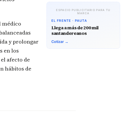
ESPACIO PUBLICITARIO PARA TU
MARCA
EL FRENTE · PAUTA
l médico
Llega a más de 200 mil
 balanceadas
santandereanos
ida y prolongar
Cotizar →
s en los
el afecto de
n hábitos de