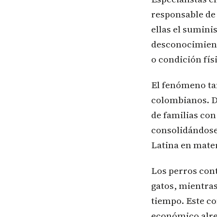
responsable de 
ellas el suminis
desconocimient
o condición fís
El fenómeno tam
colombianos. De
de familias con
consolidándose
Latina en mate
Los perros cont
gatos, mientra
tiempo. Este 
económico alred