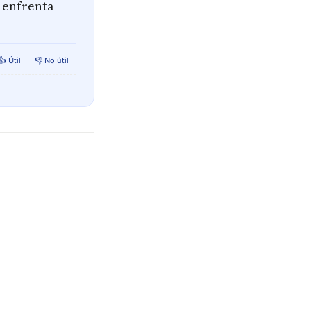
d enfrenta
👍 Útil
👎 No útil