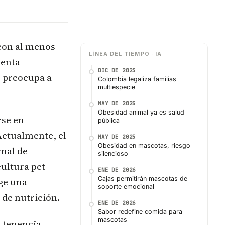
 con al menos
LÍNEA DEL TIEMPO · IA
senta
DIC DE 2023
e preocupa a
Colombia legaliza familias
multiespecie
MAY DE 2025
Obesidad animal ya es salud
rse en
pública
Actualmente, el
MAY DE 2025
Obesidad en mascotas, riesgo
imal de
silencioso
cultura pet
ENE DE 2026
Cajas permitirán mascotas de
ge una
soporte emocional
 de nutrición.
ENE DE 2026
Sabor redefine comida para
mascotas
a tenencia