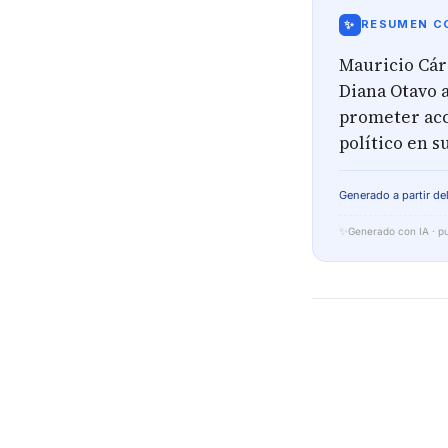
✨
RESUMEN CO
Mauricio Cár
Diana Otavo a
prometer acc
político en 
Generado a partir del
✨
Generado con IA · pu