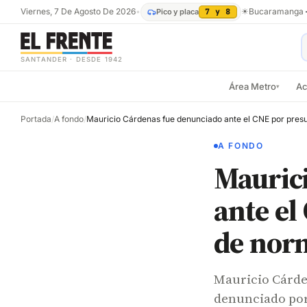
Viernes, 7 De Agosto De 2026
•
☀
Bucaramanga
Pico y placa
7 y 8
SANTANDER · DESDE 1942
Área Metro
Ac
▾
Portada
/
A fondo
/
A FONDO
Mauric
ante el
de norm
Mauricio Cárden
denunciado por 