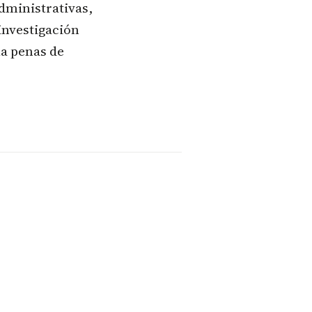
dministrativas,
investigación
la penas de