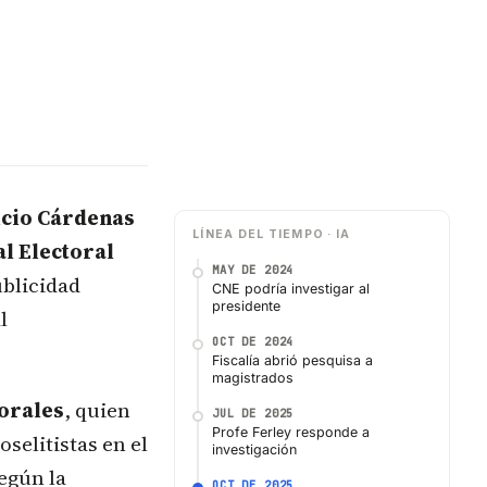
cio Cárdenas
LÍNEA DEL TIEMPO · IA
l Electoral
MAY DE 2024
ublicidad
CNE podría investigar al
presidente
l
OCT DE 2024
Fiscalía abrió pesquisa a
magistrados
orales
, quien
JUL DE 2025
Profe Ferley responde a
selitistas en el
investigación
egún la
OCT DE 2025