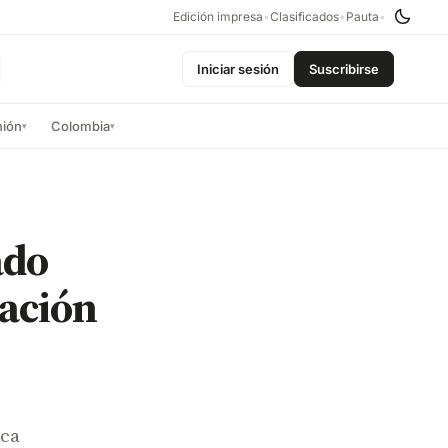
Edición impresa
•
Clasificados
•
Pauta
•
Iniciar sesión
Suscribirse
nión
Colombia
▾
▾
ado
ración
ica