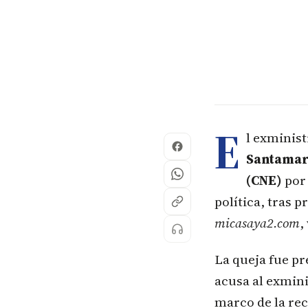
E
l exminis
Santamar
(CNE)
por 
política, tras 
micasaya2.com
,
La queja fue p
acusa al exmini
marco de la rec