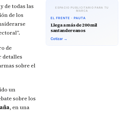
y de todas las
ESPACIO PUBLICITARIO PARA TU
MARCA
ión de los
EL FRENTE · PAUTA
onsiderarse
Llega a más de 200 mil
santandereanos
ctoral”.
Cotizar →
ro de
r detalles
larmas sobre el
ido un
bate sobre los
paña
, en una