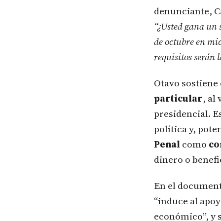
denunciante, Cá
“¿Usted gana un 
de octubre en mi
requisitos serán 
Otavo sostiene
particular
, al
presidencial. E
política y, pot
Penal
como
co
dinero o benefi
En el document
“induce al apoy
económico”, y s