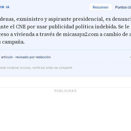
N IA
Resumen
Puntos c
denas, exministro y aspirante presidencial, es denunc
nte el CNE por usar publicidad política indebida. Se le
eso a vivienda a través de micasaya2.com a cambio de 
su campaña.
 artículo · revisado por redacción
ede contener errores, verifícalo antes de compartir.
PUBLICIDAD