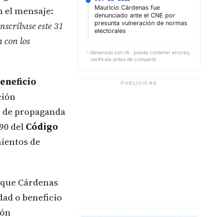
Mauricio Cárdenas fue
n el mensaje:
denunciado ante el CNE por
nscríbase este 31
presunta vulneración de normas
electorales
 con los
✨
Generado con IA · puede contener errores,
verifícalo antes de compartir.
eneficio
PUBLICIDAD
ción
va de propaganda
390 del
Código
mientos de
 que Cárdenas
dad o beneficio
ión