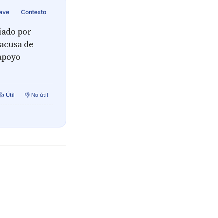
lave
Contexto
iado por
 acusa de
apoyo
👍 Útil
👎 No útil