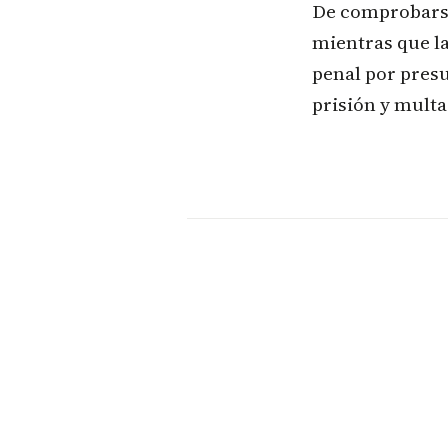
De comprobarse
mientras que l
penal por pres
prisión y multa