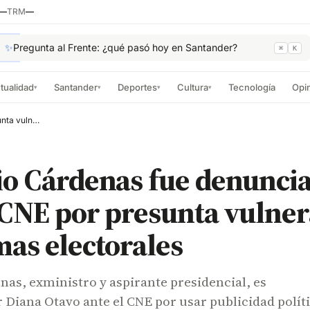
—
TRM
—
✨
Pregunta al Frente: ¿qué pasó hoy en Santander?
⌘
K
tualidad
Santander
Deportes
Cultura
Tecnología
Opi
▾
▾
▾
▾
Mauricio Cárdenas fue denunciado ante el CNE por presunta vulneración de normas electorales
io Cárdenas fue denunci
 CNE por presunta vulne
as electorales
as, exministro y aspirante presidencial, es
Diana Otavo ante el CNE por usar publicidad polít