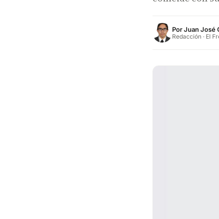
Por
Juan José 
Redacción · El F