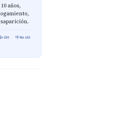
 10 años,
hogamiento,
esaparición.
👍 Útil
👎 No útil