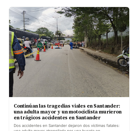
Continúan las tragedias viales en Santander:
una adulta mayor y un motociclista murieron
en trágicos accidentes en Santander
Dos accidentes en Santander dejaron dos víctimas fatales:
una adulta mayor atropellada por una buseta en