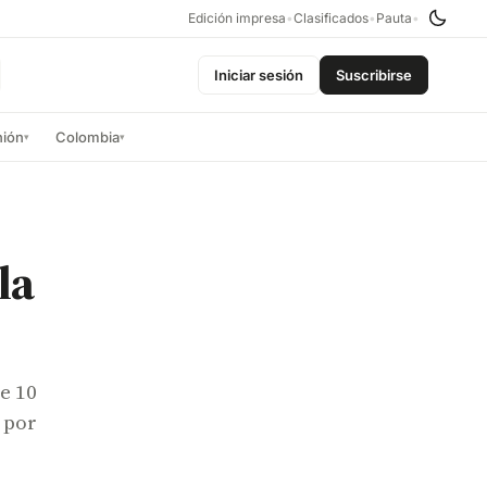
Edición impresa
•
Clasificados
•
Pauta
•
Iniciar sesión
Suscribirse
nión
Colombia
▾
▾
la
e 10
 por