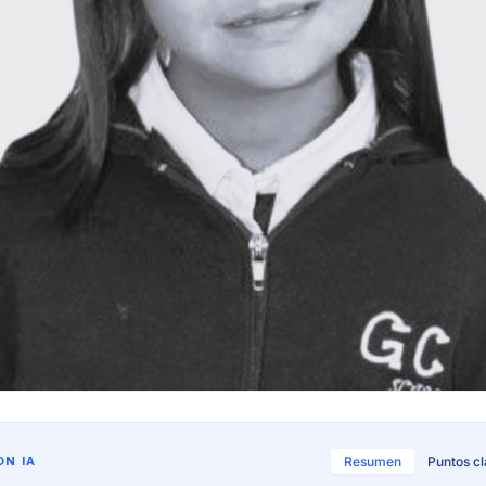
N IA
Resumen
Puntos c