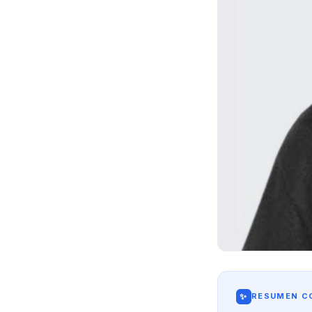
✨
RESUMEN CO