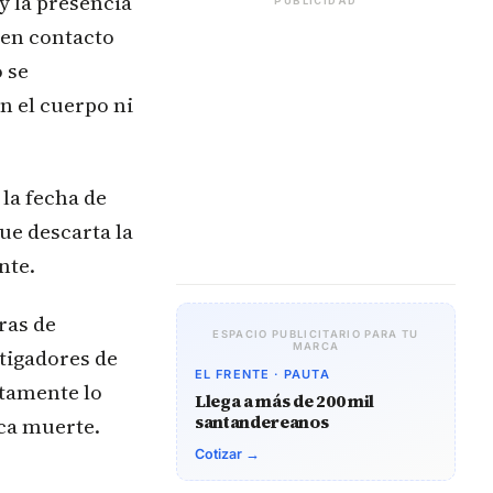
y la presencia
PUBLICIDAD
 en contacto
 se
n el cuerpo ni
la fecha de
que descarta la
nte.
ras de
ESPACIO PUBLICITARIO PARA TU
MARCA
tigadores de
EL FRENTE · PAUTA
etamente lo
Llega a más de 200 mil
santandereanos
ica muerte.
Cotizar →