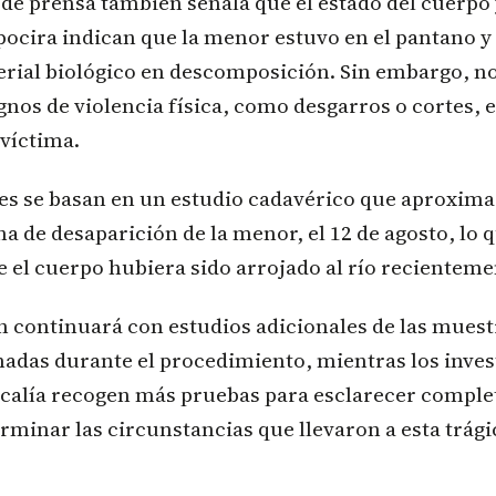
e prensa también señala que el estado del cuerpo 
ocira indican que la menor estuvo en el pantano y
erial biológico en descomposición. Sin embargo, no
nos de violencia física, como desgarros o cortes, e
 víctima.
es se basan en un estudio cadavérico que aproxima 
ha de desaparición de la menor, el 12 de agosto, lo 
e el cuerpo hubiera sido arrojado al río recienteme
n continuará con estudios adicionales de las muest
madas durante el procedimiento, mientras los inves
scalía recogen más pruebas para esclarecer compl
rminar las circunstancias que llevaron a esta trág