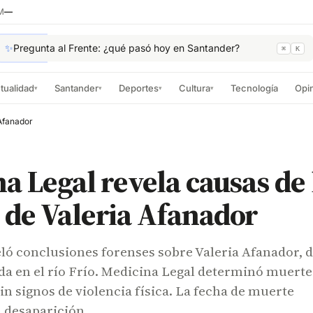
M
—
✨
Pregunta al Frente: ¿qué pasó hoy en Santander?
⌘
K
tualidad
Santander
Deportes
Cultura
Tecnología
Opi
▾
▾
▾
▾
 Afanador
a Legal revela causas de 
 de Valeria Afanador
eló conclusiones forenses sobre Valeria Afanador, d
da en el río Frío. Medicina Legal determinó muerte
n signos de violencia física. La fecha de muerte
 desaparición.