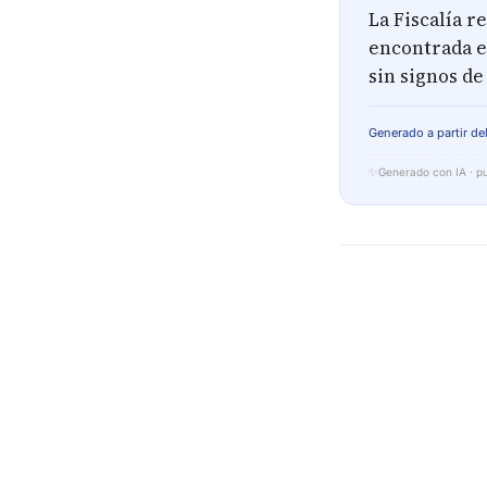
La Fiscalía r
encontrada e
sin signos de
Generado a partir del
✨
Generado con IA · pu