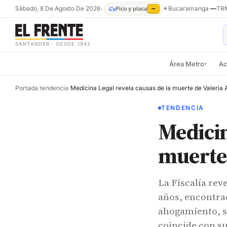
Sábado, 8 De Agosto De 2026
•
☀
Bucaramanga
—
TR
Pico y placa
—
SANTANDER · DESDE 1942
Área Metro
Ac
▾
Portada
/
tendencia
/
Medicina Legal revela causas de la muerte de Valeria
TENDENCIA
Medicin
muerte
La Fiscalía rev
años, encontra
ahogamiento, si
coincide con su