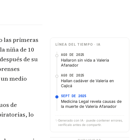
o las primeras
LÍNEA DEL TIEMPO · IA
la niña de 10
AGO DE 2025
 después de su
Hallaron sin vida a Valeria
Afanador
Forenses
AGO DE 2025
n un medio
Hallan cadáver de Valeria en
Cajicá
SEPT DE 2025
Medicina Legal revela causas de
duos de
la muerte de Valeria Afanador
iratorias, lo
✨
Generado con IA · puede contener errores,
verifícalo antes de compartir.