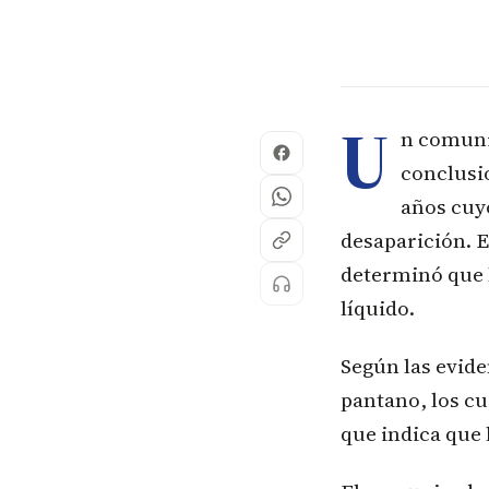
U
n comunic
conclusio
años cuyo
desaparición. E
determinó que 
líquido.
Según las evide
pantano, los cu
que indica que 