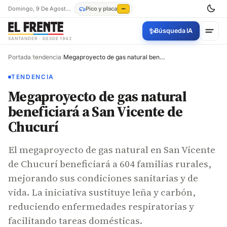
Domingo, 9 De Agosto De 2026
Pico y placa
—
✨
Búsqueda IA
SANTANDER · DESDE 1942
Portada
/
tendencia
/
Megaproyecto de gas natural beneficiará a San Vicente de Chucurí
TENDENCIA
Megaproyecto de gas natural
beneficiará a San Vicente de
Chucurí
El megaproyecto de gas natural en San Vicente
de Chucurí beneficiará a 604 familias rurales,
mejorando sus condiciones sanitarias y de
vida. La iniciativa sustituye leña y carbón,
reduciendo enfermedades respiratorias y
facilitando tareas domésticas.