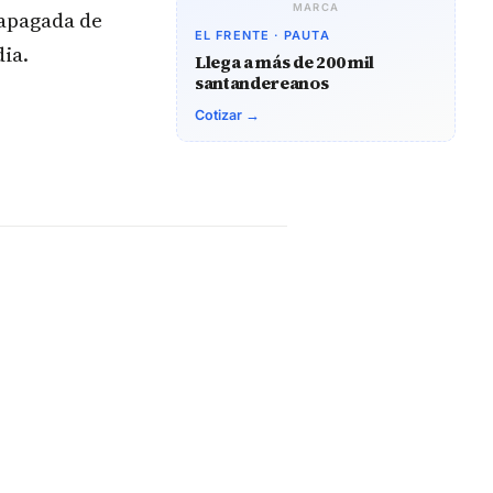
MARCA
 apagada de
EL FRENTE · PAUTA
ia.
Llega a más de 200 mil
santandereanos
Cotizar →