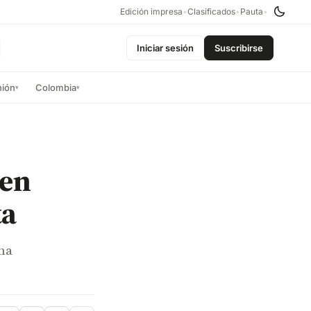
Edición impresa
•
Clasificados
•
Pauta
•
Iniciar sesión
Suscribirse
nión
Colombia
▾
▾
 en
ta
na