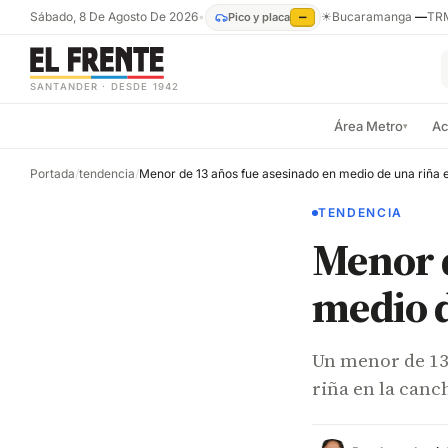
Sábado, 8 De Agosto De 2026
•
☀
Bucaramanga
—
TR
Pico y placa
—
SANTANDER · DESDE 1942
Área Metro
Ac
▾
Portada
/
tendencia
/
TENDENCIA
Menor d
medio d
Un menor de 13
riña en la canc