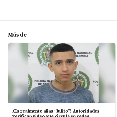
Más de
¿Es realmente alias “Julito”? Autoridades
verifican video que circula en redes