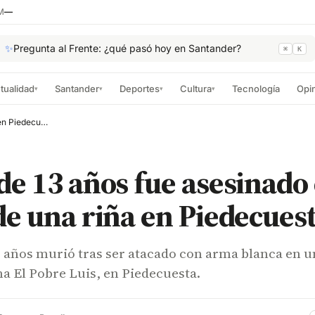
M
—
✨
Pregunta al Frente: ¿qué pasó hoy en Santander?
⌘
K
tualidad
Santander
Deportes
Cultura
Tecnología
Opi
▾
▾
▾
▾
Menor de 13 años fue asesinado en medio de una riña en Piedecuesta
e 13 años fue asesinado
e una riña en Piedecues
 años murió tras ser atacado con arma blanca en u
ha El Pobre Luis, en Piedecuesta.