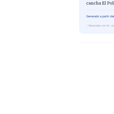
cancha El Pob
Generado a partir del
✨
Generado con IA · pu