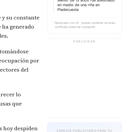
Menor de 13 años fue asesinado
en medio de una riña en
Piedecuesta
e y su constante
✨
Generado con IA · puede contener errores,
te ha generado
verifícalo antes de compartir.
les.
PUBLICIDAD
a tomándose
reocupación por
sectores del
arecer lo
ausas que
os hoy despiden
ESPACIO PUBLICITARIO PARA TU