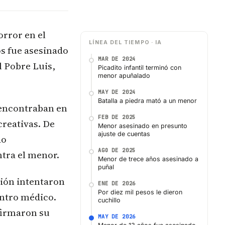
rror en el
LÍNEA DEL TIEMPO · IA
os fue asesinado
MAR DE 2024
l Pobre Luis,
Picadito infantil terminó con
menor apuñalado
MAY DE 2024
Batalla a piedra mató a un menor
 encontraban en
FEB DE 2025
creativas. De
Menor asesinado en presunto
ajuste de cuentas
do
AGO DE 2025
tra el menor.
Menor de trece años asesinado a
puñal
sión intentaron
ENE DE 2026
Por diez mil pesos le dieron
entro médico.
cuchillo
nfirmaron su
MAY DE 2026