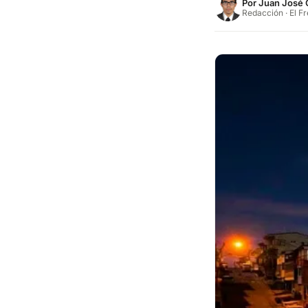
Por
Juan José 
Redacción · El F