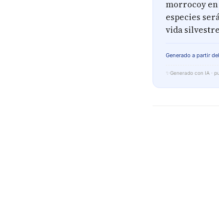
morrocoy en 
especies será
vida silvestre
Generado a partir del
✨
Generado con IA · pu