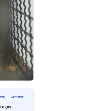
lave
Contexto
rtugas