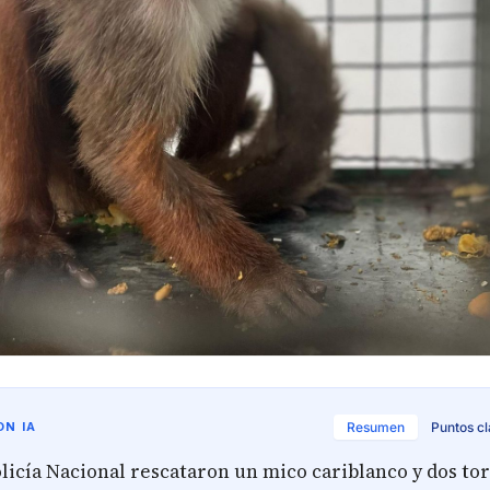
N IA
Resumen
Puntos c
olicía Nacional rescataron un mico cariblanco y dos to