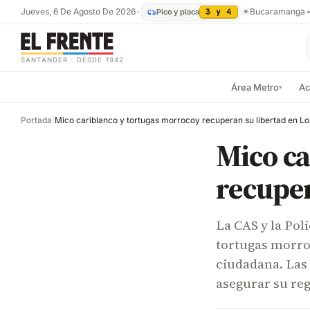
Jueves, 6 De Agosto De 2026
•
☀
Bucaramanga
Pico y placa
3 y 4
SANTANDER · DESDE 1942
Área Metro
Ac
▾
Portada
/
Mico ca
Mico ca
recuper
La CAS y la Pol
tortugas morro
ciudadana. Las 
asegurar su regr