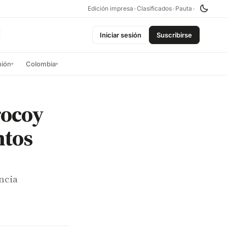
Edición impresa
•
Clasificados
•
Pauta
•
Iniciar sesión
Suscribirse
nión
Colombia
▾
▾
rocoy
ntos
ncia