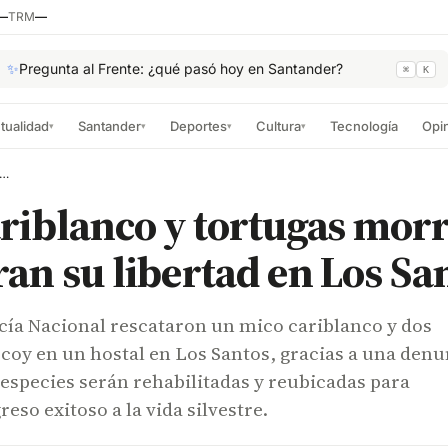
—
TRM
—
✨
Pregunta al Frente: ¿qué pasó hoy en Santander?
⌘
K
tualidad
Santander
Deportes
Cultura
Tecnología
Opi
▾
▾
▾
▾
riblanco y tortugas morrocoy recuperan su libertad en Los Santos
riblanco y tortugas mor
an su libertad en Los Sa
icía Nacional rescataron un mico cariblanco y dos
coy en un hostal en Los Santos, gracias a una denu
especies serán rehabilitadas y reubicadas para
eso exitoso a la vida silvestre.