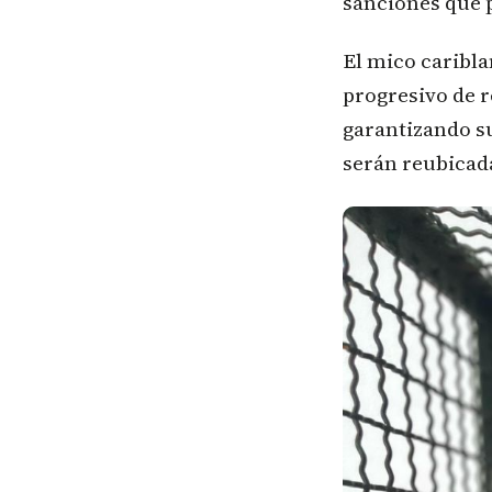
sanciones que p
El mico caribla
progresivo de r
garantizando su
serán reubicad