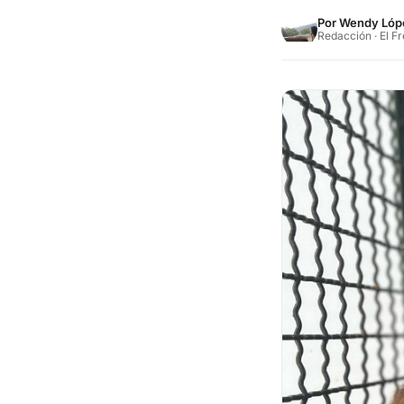
Por
Wendy Lóp
Redacción · El F