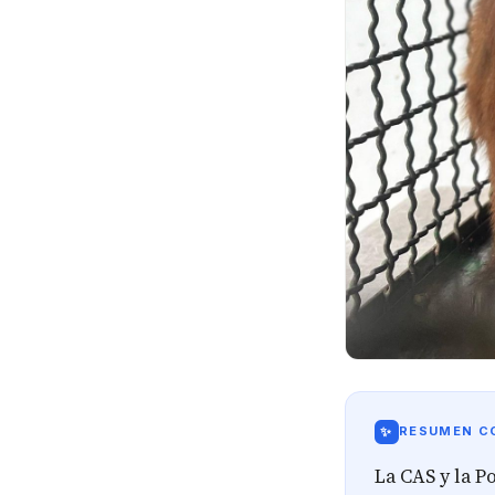
✨
RESUMEN CO
La CAS y la P