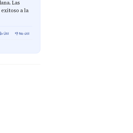
ana. Las
exitoso a la
👍 Útil
👎 No útil