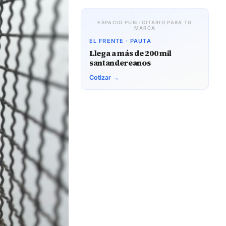
ESPACIO PUBLICITARIO PARA TU
MARCA
EL FRENTE · PAUTA
Llega a más de 200 mil
santandereanos
Cotizar →