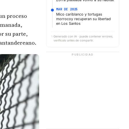
MAR DE 2025
 un proceso
Mico cariblanco y tortugas
morrocoy recuperan su libertad
n manada,
en Los Santos
or su parte,
✨
Generado con IA · puede contener errores,
verifícalo antes de compartir.
Santandereano.
PUBLICIDAD