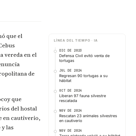
ó que el
LÍNEA DEL TIEMPO · IA
(Cebus
DIC DE 2023
a vereda en el
Defensa Civil evitó venta de
tortugas
denuncia
JUL DE 2024
ropolitana de
Regresan 90 tortugas a su
hábitat
OCT DE 2024
Liberan 97 fauna silvestre
ocoy que
rescatada
ios del hostal
NOV DE 2024
Rescatan 23 animales silvestres
 en cautiverio,
en cautiverio
 y las
NOV DE 2024
Zorra plateada volvió a su hábitat