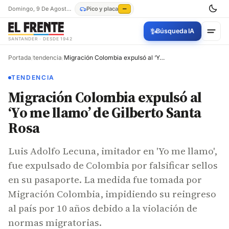
Domingo, 9 De Agosto De 2026
Pico y placa
—
✨
Búsqueda IA
SANTANDER · DESDE 1942
Portada
/
tendencia
/
Migración Colombia expulsó al ‘Yo me llamo’ de Gilberto Santa Rosa
TENDENCIA
Migración Colombia expulsó al
‘Yo me llamo’ de Gilberto Santa
Rosa
Luis Adolfo Lecuna, imitador en 'Yo me llamo',
fue expulsado de Colombia por falsificar sellos
en su pasaporte. La medida fue tomada por
Migración Colombia, impidiendo su reingreso
al país por 10 años debido a la violación de
normas migratorias.