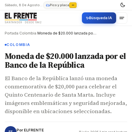
Sábado, 8 De Agosto De 2026
Pico y placa
—
✨
Búsqueda IA
SANTANDER · DESDE 1942
Portada
/
Colombia
/
Moneda de $20.000 lanzada por el Banco de la República
COLOMBIA
Moneda de $20.000 lanzada por el
Banco de la República
El Banco de la República lanzó una moneda
conmemorativa de $20,000 para celebrar el
Quinto Centenario de Santa Marta. Incluye
imágenes emblemáticas y seguridad mejorada,
disponible en ubicaciones seleccionadas.
Por
ELFRENTE
EF
11 julio 2025
·
1 min read lectura