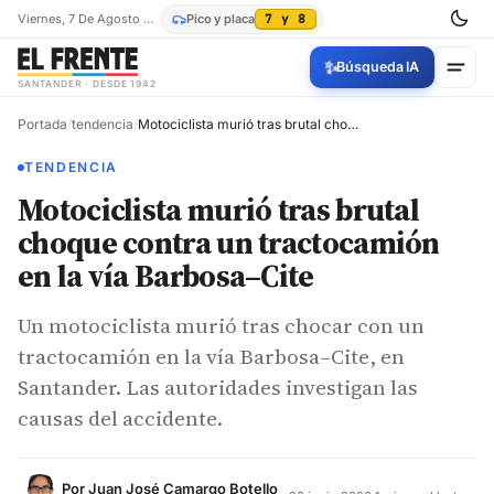
Viernes, 7 De Agosto De 2026
Pico y placa
7 y 8
✨
Búsqueda IA
SANTANDER · DESDE 1942
Portada
/
tendencia
/
Motociclista murió tras brutal choque contra un tractocamión en la vía Barbosa–Cite
TENDENCIA
Motociclista murió tras brutal
choque contra un tractocamión
en la vía Barbosa–Cite
Un motociclista murió tras chocar con un
tractocamión en la vía Barbosa–Cite, en
Santander. Las autoridades investigan las
causas del accidente.
Por
Juan José Camargo Botello