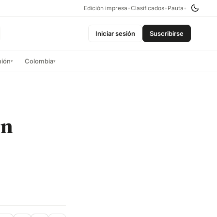
Edición impresa
•
Clasificados
•
Pauta
•
Iniciar sesión
Suscribirse
nión
Colombia
▾
▾
en