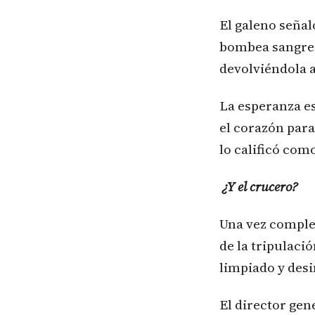
El galeno señal
bombea sangre 
devolviéndola a
La esperanza es
el corazón par
lo calificó como
¿Y el crucero?
Una vez comple
de la tripulaci
limpiado y desi
El director gen