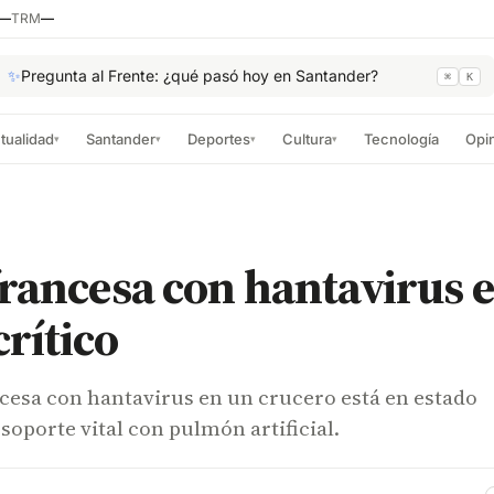
—
TRM
—
✨
Pregunta al Frente: ¿qué pasó hoy en Santander?
⌘
K
tualidad
Santander
Deportes
Cultura
Tecnología
Opi
▾
▾
▾
▾
rancesa con hantavirus 
crítico
cesa con hantavirus en un crucero está en estado
 soporte vital con pulmón artificial.