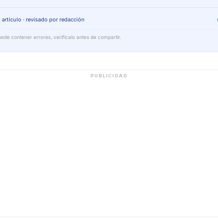
 artículo · revisado por redacción
ede contener errores, verifícalo antes de compartir.
PUBLICIDAD