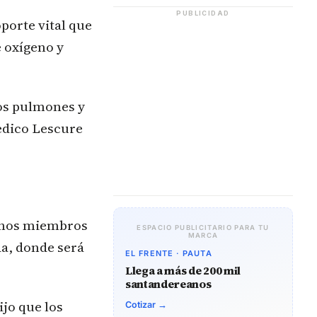
PUBLICIDAD
porte vital que
 oxígeno y
los pulmones y
edico Lescure
uchos miembros
ESPACIO PUBLICITARIO PARA TU
MARCA
da, donde será
EL FRENTE · PAUTA
Llega a más de 200 mil
santandereanos
ijo que los
Cotizar →