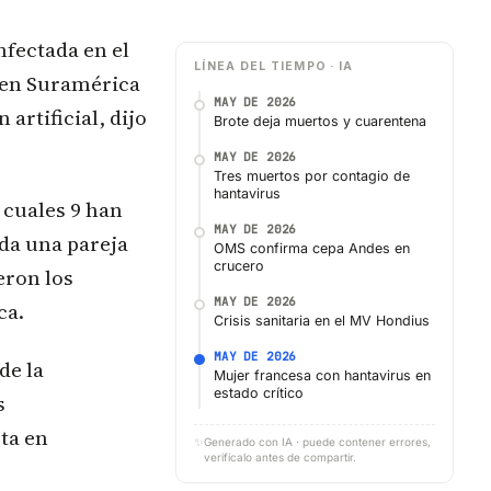
fectada en el
LÍNEA DEL TIEMPO · IA
 en Suramérica
MAY DE 2026
rtificial, dijo
Brote deja muertos y cuarentena
MAY DE 2026
Tres muertos por contagio de
hantavirus
 cuales 9 han
MAY DE 2026
ida una pareja
OMS confirma cepa Andes en
crucero
eron los
MAY DE 2026
ca.
Crisis sanitaria en el MV Hondius
MAY DE 2026
de la
Mujer francesa con hantavirus en
estado crítico
s
ta en
✨
Generado con IA · puede contener errores,
verifícalo antes de compartir.