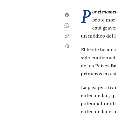
P
or el momen
brote mor
está grave
un médico del h
El brote ha alc
sido confirmado
de los Países B
primeros en est
La pasajera fra
enfermedad, qu
potencialmente 
enfermedades in