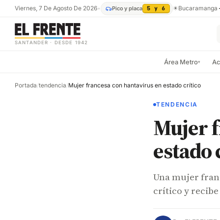
Viernes, 7 De Agosto De 2026
•
☀
Bucaramanga
Pico y placa
5 y 6
SANTANDER · DESDE 1942
Área Metro
Ac
▾
Portada
/
tendencia
/
Mujer francesa con hantavirus en estado crítico
TENDENCIA
Mujer f
estado 
Una mujer fran
crítico y recibe