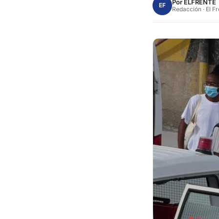
Por
ELFRENTE
EF
Redacción · El F