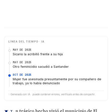
LÍNEA DEL TIEMPO · IA
MAY DE 2025
Sicario la acribilló frente a su hija
MAY DE 2025
Otro feminicidio sacudió a Santander
OCT DE 2025
Mujer fue asesinada presuntamente por su compañero de
trabajo, ya lo había denunciado
✨
Generado con IA · puede contener errores, verifícalo antes de compartir.
n trágico hecho vivió el municipio de El