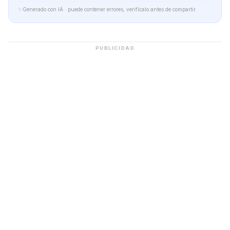
✨
Generado con IA · puede contener errores, verifícalo antes de compartir.
PUBLICIDAD