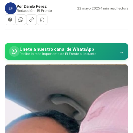
Por
Danilo Pérez
EF
22 mayo 2025
·
1 min read lectura
Redacción · El Frente
Únete a nuestro canal de WhatsApp
→
Recibe lo más importante de El Frente al instante