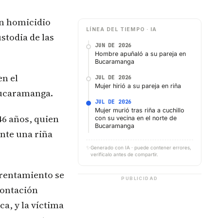
un homicidio
LÍNEA DEL TIEMPO · IA
stodia de las
JUN DE 2026
Hombre apuñaló a su pareja en
Bucaramanga
en el
JUL DE 2026
Mujer hirió a su pareja en riña
Bucaramanga.
JUL DE 2026
Mujer murió tras riña a cuchillo
46 años, quien
con su vecina en el norte de
Bucaramanga
ante una riña
✨
Generado con IA · puede contener errores,
verifícalo antes de compartir.
frentamiento se
PUBLICIDAD
rontación
ca, y la víctima