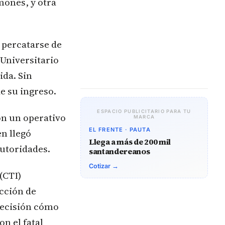
lmones, y otra
 percatarse de
 Universitario
ida. Sin
e su ingreso.
ESPACIO PUBLICITARIO PARA TU
on un operativo
MARCA
EL FRENTE · PAUTA
en llegó
Llega a más de 200 mil
autoridades.
santandereanos
Cotizar →
(CTI)
ección de
recisión cómo
n el fatal