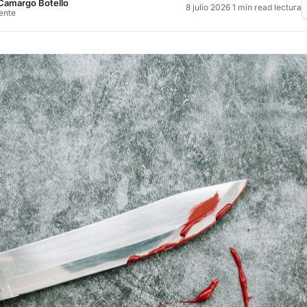
Camargo Botello
8 julio 2026
·
1 min read lectura
rente