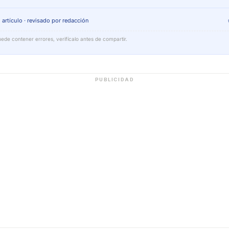
 artículo · revisado por redacción
ede contener errores, verifícalo antes de compartir.
PUBLICIDAD