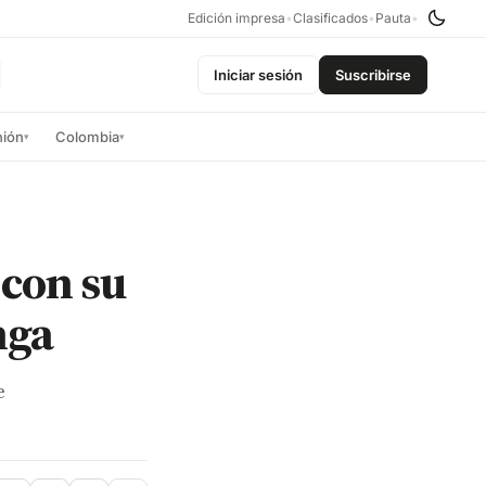
Edición impresa
•
Clasificados
•
Pauta
•
Iniciar sesión
Suscribirse
nión
Colombia
▾
▾
 con su
nga
e