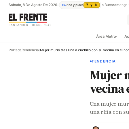
Sábado, 8 De Agosto De 2026
•
☀
Bucaramanga
Pico y placa
7 y 8
SANTANDER · DESDE 1942
Área Metro
Ac
▾
Portada
/
tendencia
/
TENDENCIA
Mujer m
vecina 
Una mujer muri
una riña con s