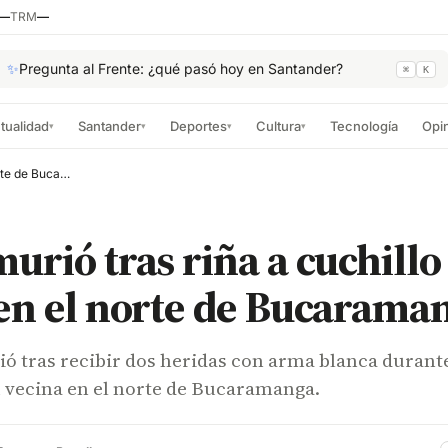
—
TRM
—
✨
Pregunta al Frente: ¿qué pasó hoy en Santander?
⌘
K
tualidad
Santander
Deportes
Cultura
Tecnología
Opi
▾
▾
▾
▾
Mujer murió tras riña a cuchillo con su vecina en el norte de Bucaramanga
urió tras riña a cuchillo
en el norte de Bucarama
ó tras recibir dos heridas con arma blanca durant
u vecina en el norte de Bucaramanga.