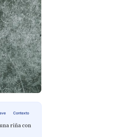
lave
Contexto
una riña con