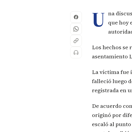
U
na discu
que hoy e
autorida
Los hechos se re
asentamiento L
La víctima fue 
falleció luego 
registrada en u
De acuerdo con
originó por dif
escaló al punto