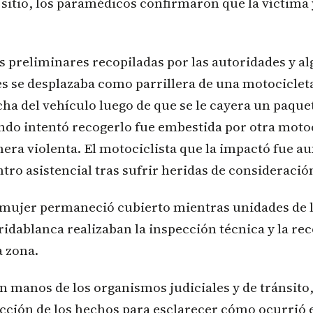
sitio, los paramédicos confirmaron que la víctima 
 preliminares recopiladas por las autoridades y al
s se desplazaba como parrillera de una motociclet
ha del vehículo luego de que se le cayera un paquet
ndo intentó recogerlo fue embestida por otra motoc
ra violenta. El motociclista que la impactó fue au
ntro asistencial tras sufrir heridas de consideració
a mujer permaneció cubierto mientras unidades de 
ridablanca realizaban la inspección técnica y la re
a zona.
n manos de los organismos judiciales y de tránsito
cción de los hechos para esclarecer cómo ocurrió e