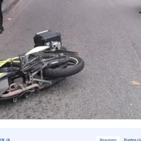
N IA
Resumen
Puntos c