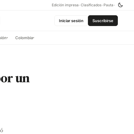
Edición impresa
•
Clasificados
•
Pauta
•
Iniciar sesión
Suscribirse
nión
Colombia
▾
▾
por un
ró