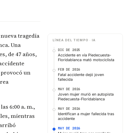
 nueva tragedia
LÍNEA DEL TIEMPO · IA
nca. Una
DIC DE 2025
s, de 47 años,
Accidente en vía Piedecuesta-
Floridablanca mató motociclista
 accidente
FEB DE 2026
s provocó un
Fatal accidente dejó joven
fallecida
área
MAY DE 2026
Joven mujer murió en autopista
Piedecuesta-Floridablanca
as 6:00 a. m.,
MAY DE 2026
Identifican a mujer fallecida tras
ales, mientras
accidente
arribó
MAY DE 2026