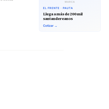
MARCA
EL FRENTE · PAUTA
Llega a más de 200 mil
santandereanos
Cotizar →