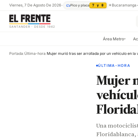
Viernes, 7 De Agosto De 2026
•
☀
Bucaramanga
Pico y placa
7 y 8
SANTANDER · DESDE 1942
Área Metro
Ac
▾
Portada
/
Última-hora
/
ÚLTIMA-HORA
Mujer m
vehícul
Florid
Una motociclist
Floridablanca, 