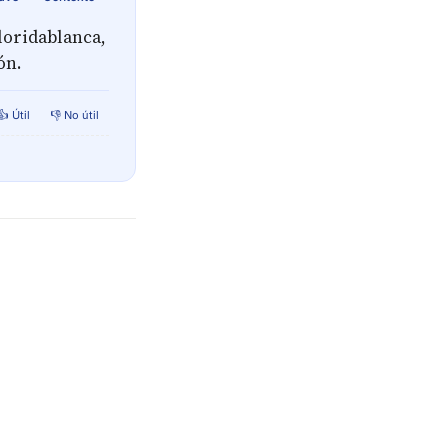
loridablanca,
ón.
👍 Útil
👎 No útil