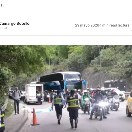
n.
Camargo Botello
29 mayo 2026
·
1 min read lectura
rente