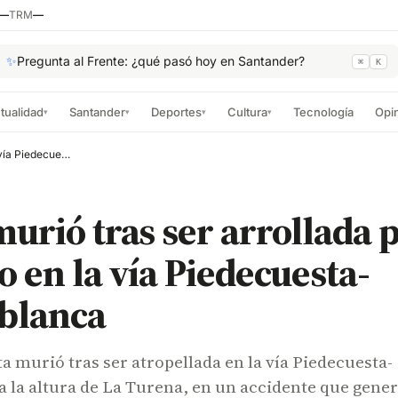
—
TRM
—
✨
Pregunta al Frente: ¿qué pasó hoy en Santander?
⌘
K
tualidad
Santander
Deportes
Cultura
Tecnología
Opi
▾
▾
▾
▾
Mujer murió tras ser arrollada por un vehículo en la vía Piedecuesta- Floridablanca
urió tras ser arrollada 
o en la vía Piedecuesta-
ablanca
a murió tras ser atropellada en la vía Piedecuesta-
a la altura de La Turena, en un accidente que gene