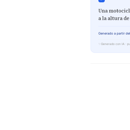
Una motocicli
a la altura d
Generado a partir del
✨
Generado con IA · pu