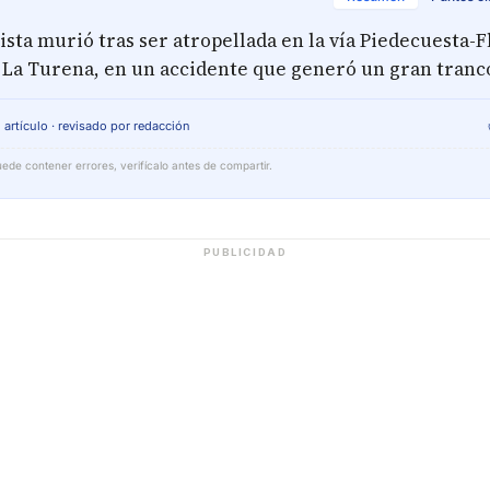
sta murió tras ser atropellada en la vía Piedecuesta-F
e La Turena, en un accidente que generó un gran tranc
 artículo · revisado por redacción
ede contener errores, verifícalo antes de compartir.
PUBLICIDAD