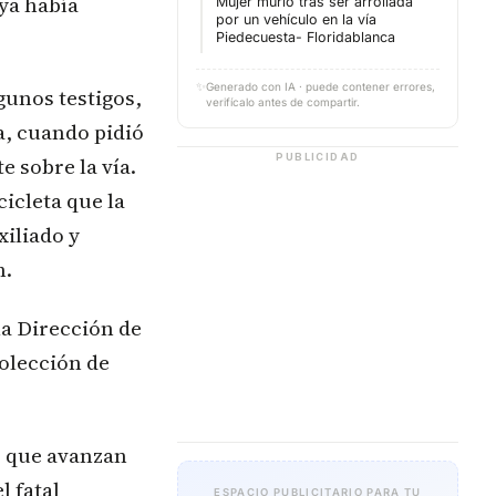
ya había
Mujer murió tras ser arrollada
por un vehículo en la vía
Piedecuesta- Floridablanca
✨
Generado con IA · puede contener errores,
gunos testigos,
verifícalo antes de compartir.
a, cuando pidió
PUBLICIDAD
e sobre la vía.
icleta que la
xiliado y
n.
la Dirección de
colección de
, que avanzan
l fatal
ESPACIO PUBLICITARIO PARA TU