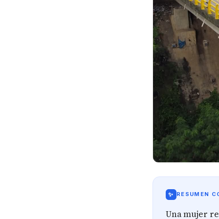
✨
RESUMEN CO
Una mujer res