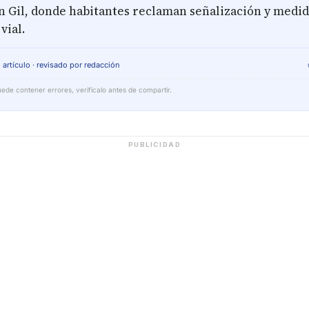
an Gil, donde habitantes reclaman señalización y medi
vial.
 artículo · revisado por redacción
ede contener errores, verifícalo antes de compartir.
PUBLICIDAD