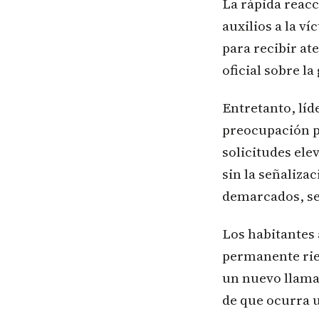
La rápida reac
auxilios a la v
para recibir a
oficial sobre la
Entretanto, líd
preocupación po
solicitudes elev
sin la señaliza
demarcados, se
Los habitantes 
permanente ries
un nuevo llamad
de que ocurra 