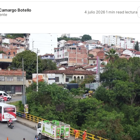
Camargo Botello
4 julio 2026
·
1 min read lectura
rente