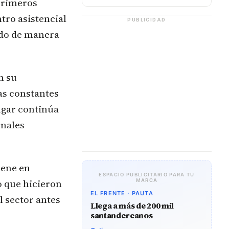
primeros
tro asistencial
PUBLICIDAD
ado de manera
n su
as constantes
lugar continúa
onales
.
iene en
ESPACIO PUBLICITARIO PARA TU
o que hicieron
MARCA
EL FRENTE · PAUTA
l sector antes
Llega a más de 200 mil
santandereanos