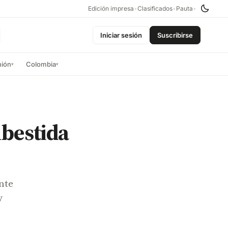
Edición impresa
•
Clasificados
•
Pauta
•
Iniciar sesión
Suscribirse
nión
Colombia
▾
▾
mbestida
nte
y