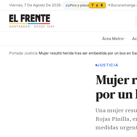
Viernes, 7 De Agosto De 2026
•
☀
Bucaramanga
Pico y placa
7 y 8
SANTANDER · DESDE 1942
Área Metro
Ac
▾
Portada
/
Justicia
/
Mujer resultó herida tras ser embestida por un bus en Sa
JUSTICIA
Mujer r
por un 
Una mujer resul
Rojas Pinilla, 
medidas urgente