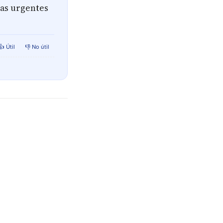
das urgentes
👍 Útil
👎 No útil