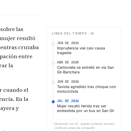
 sobre las
LÍNEA DEL TIEMPO · IA
 mujer resultó
JUN DE 2024
ientras cruzaba
Imprudencia vial casi causa
tragedia
upación entre
ABR DE 2025
rar la
Camioneta se estrelló en vía San
Gil-Barichara
JUN DE 2026
Taxista agredido tras choque con
r cuando el
motociclista
encia. En la
JUL DE 2026
Mujer resultó herida tras ser
cayera y
embestida por un bus en San Gil
✨
Generado con IA · puede contener errores,
verifícalo antes de compartir.