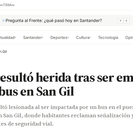
—
TRM
—
✨
Pregunta al Frente: ¿qué pasó hoy en Santander?
⌘
K
tualidad
Santander
Deportes
Cultura
Tecnología
Opi
▾
▾
▾
▾
n Gil
esultó herida tras ser e
bus en San Gil
tó lesionada al ser impactada por un bus en el pue
en San Gil, donde habitantes reclaman señalización 
s de seguridad vial.