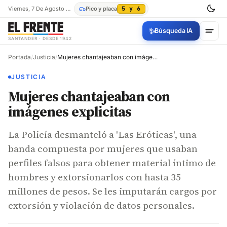
Viernes, 7 De Agosto De 2026
Pico y placa
5 y 6
✨
Búsqueda IA
SANTANDER · DESDE 1942
Portada
/
Justicia
/
Mujeres chantajeaban con imágenes explicitas
JUSTICIA
Mujeres chantajeaban con
imágenes explicitas
La Policía desmanteló a 'Las Eróticas', una
banda compuesta por mujeres que usaban
perfiles falsos para obtener material íntimo de
hombres y extorsionarlos con hasta 35
millones de pesos. Se les imputarán cargos por
extorsión y violación de datos personales.