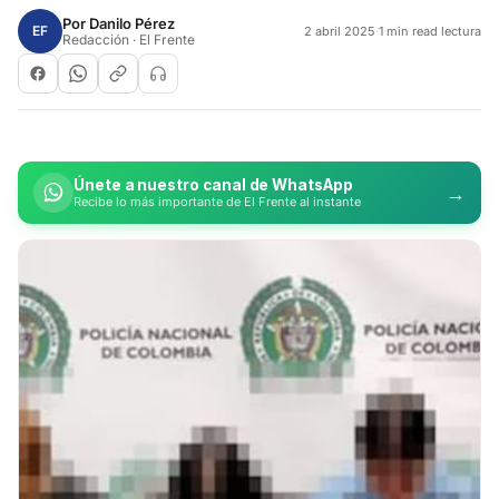
Por
Danilo Pérez
EF
2 abril 2025
·
1 min read lectura
Redacción · El Frente
Únete a nuestro canal de WhatsApp
→
Recibe lo más importante de El Frente al instante