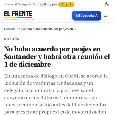
Jueves, 6 De Agosto De 2026
Pico y placa
5 y 6
✨
Búsqueda IA
SANTANDER · DESDE 1942
Portada
/
Región
/
No hubo acuerdo por peajes en Santander y habrá otra reunión el 1 de diciembre
REGIÓN
No hubo acuerdo por peajes en
Santander y habrá otra reunión el
1 de diciembre
En una mesa de diálogo en Curití, se acordó la
inclusión de veedurías ciudadanas y un
delegatario comunitario para revisar el
convenio de los Ruteros Comuneros. Una
nueva reunión se fijó antes del 1 de diciembre
para presentar propuestas de modernización.