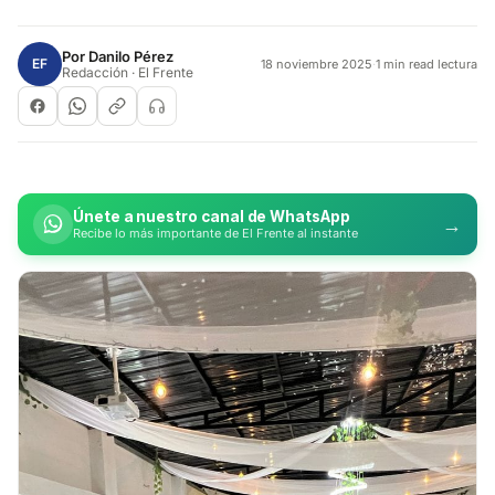
Por
Danilo Pérez
EF
18 noviembre 2025
·
1 min read lectura
Redacción · El Frente
Únete a nuestro canal de WhatsApp
→
Recibe lo más importante de El Frente al instante