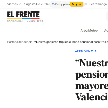
Viernes, 7 De Agosto De 2026
•
☀
Bucaramanga
Pico y placa
5 y 6
SANTANDER · DESDE 1942
Área Metro
Ac
▾
Portada
/
tendencia
/
TENDENCIA
“Nuestr
pension
mayores
Valenci