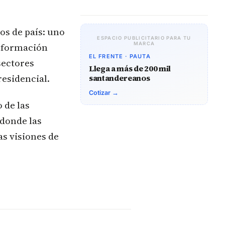
os de país: uno
ESPACIO PUBLICITARIO PARA TU
nsformación
MARCA
EL FRENTE · PAUTA
sectores
Llega a más de 200 mil
esidencial.
santandereanos
Cotizar →
 de las
 donde las
as visiones de