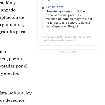
cación y
MAY DE 2026
lcanzado
“Nuestro gobierno triplicó el
bono pensional para tres
mpliación de
millones de adultos mayores, así
no le guste a la señora Valencia”
 argumentos,
Iván Cepeda en Bogotá
ratuita para
✨
Generado con IA · puede contener errores,
verifícalo antes de compartir.
icó
PUBLICIDAD
ico, por su
optadas por el
 y efectos
tista Bob Marley
 los derechos