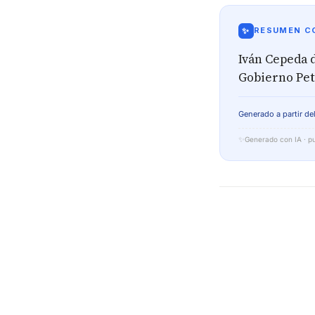
✨
RESUMEN CO
Iván Cepeda 
Gobierno Pet
Generado a partir del
✨
Generado con IA · pu