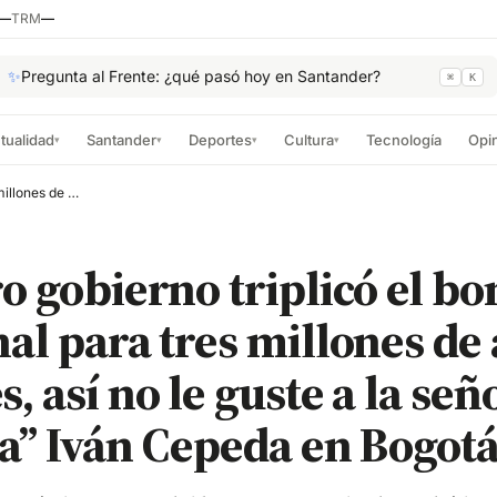
—
TRM
—
✨
Pregunta al Frente: ¿qué pasó hoy en Santander?
⌘
K
tualidad
Santander
Deportes
Cultura
Tecnología
Opi
▾
▾
▾
▾
“Nuestro gobierno triplicó el bono pensional para tres millones de adultos mayores, así no le guste a la señora Valencia” Iván Cepeda en Bogotá
o gobierno triplicó el bo
al para tres millones de
, así no le guste a la señ
a” Iván Cepeda en Bogot