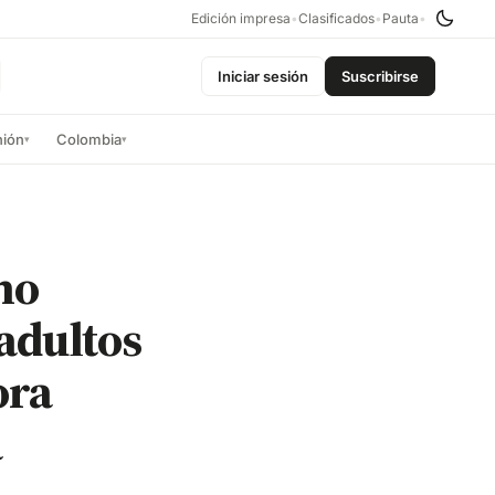
Edición impresa
•
Clasificados
•
Pauta
•
Iniciar sesión
Suscribirse
nión
Colombia
▾
▾
no
 adultos
ora
á