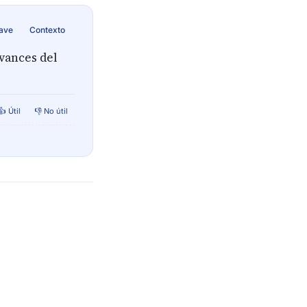
lave
Contexto
vances del
👍 Útil
👎 No útil