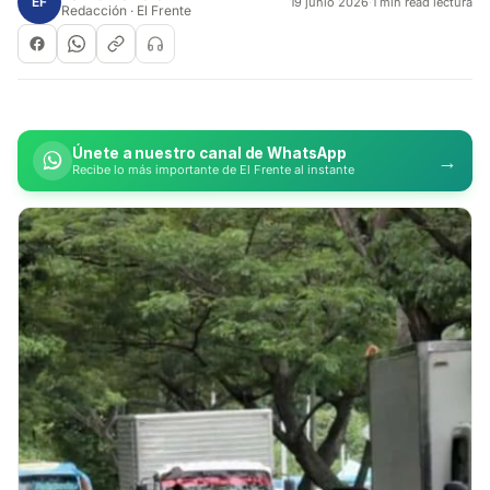
EF
19 junio 2026
·
1 min read lectura
Redacción · El Frente
Únete a nuestro canal de WhatsApp
→
Recibe lo más importante de El Frente al instante