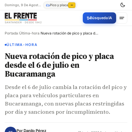
Domingo, 9 De Agosto De 2026
Pico y placa
—
✨
Búsqueda IA
SANTANDER · DESDE 1942
Portada
/
Última-hora
/
Nueva rotación de pico y placa desde el 6 de julio en Bucaramanga
ÚLTIMA-HORA
Nueva rotación de pico y placa
desde el 6 de julio en
Bucaramanga
Desde el 6 de julio cambia la rotación del pico y
placa para vehículos particulares en
Bucaramanga, con nuevas placas restringidas
por día y sanciones por incumplimiento.
Por
Danilo Pérez