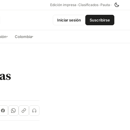
Edición impresa
•
Clasificados
•
Pauta
•
Iniciar sesión
Suscribirse
nión
Colombia
▾
▾
las